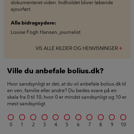
dokumenteret viden. Indholdet bliver løbende
ajourført.
Alle bidragsydere:
Louise Fogh Hansen
,
journalist
VIS ALLE KILDER OG HENVISNINGER
add
Ville du anbefale bolius.dk?
Hvor sandsynligt er det, at du vil anbefale bolius.dk til
en ven, familie eller andre? Du bedes svare på en
skala fra 0 til 10, hvor 0 er mindst sandsynligt og 10 er
mest sandsynligt.
0
1
2
3
4
5
6
7
8
9
10