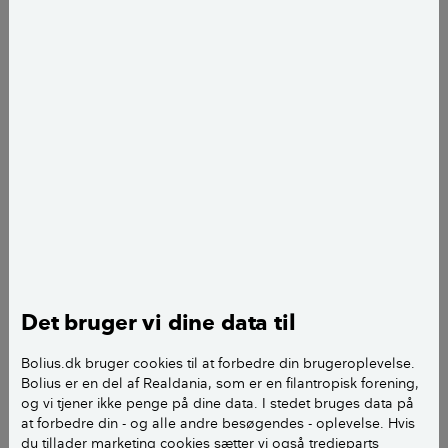
Louise Fogh Hansen
journalist
add
Det bruger vi dine data til
Tomater er en af de grøntsager, som danskerne spiser mest af.
Foto: Stuart McIntyre
Bolius.dk bruger cookies til at forbedre din brugeroplevelse.
Bolius er en del af Realdania, som er en filantropisk forening,
Alle grøntsager er sunde sager. Men der er forskel på
og vi tjener ikke penge på dine data. I stedet bruges data på
de forskellige afgrøder, når det kommer til mængden
at forbedre din - og alle andre besøgendes - oplevelse. Hvis
af vitaminer og mineraler, der er vigtige for kroppen.
du tillader marketing cookies sætter vi også tredjeparts