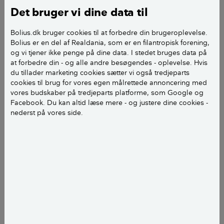
Men prøv at nå til enighed jer naboer imellem først.
Det bruger vi dine data til
Landinspektør: Sådan finder du
Bolius.dk bruger cookies til at forbedre din brugeroplevelse.
Bolius er en del af Realdania, som er en filantropisk forening,
skellet på din grund
og vi tjener ikke penge på dine data. I stedet bruges data på
at forbedre din - og alle andre besøgendes - oplevelse. Hvis
du tillader marketing cookies sætter vi også tredjeparts
cookies til brug for vores egen målrettede annoncering med
vores budskaber på tredjeparts platforme, som Google og
Facebook. Du kan altid læse mere - og justere dine cookies -
nederst på vores side.
Hvad er et skel?