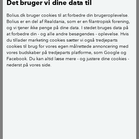
Det bruger vi dine data til
Alliér dig med naboerne
Bolius.dk bruger cookies til at forbedre din brugeroplevelse.
Bolius er en del af Realdania, som er en filantropisk forening,
Er der rotter på din grund, er der formentlig også
og vi tjener ikke penge på dine data. I stedet bruges data på
udfordringer hos naboen. Derfor er det en god idé
at forbedre din - og alle andre besøgendes - oplevelse. Hvis
du tillader marketing cookies sætter vi også tredjeparts
med en koordineret indsats mod rotterne.
cookies til brug for vores egen målrettede annoncering med
vores budskaber på tredjeparts platforme, som Google og
Tjek kloakkerne for utætheder - det er både dit
Facebook. Du kan altid læse mere - og justere dine cookies -
ansvar og din pligt.
nederst på vores side.