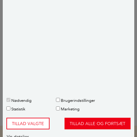
Sandt
JA - Rotter er meget renlige og bruger meget tid på at rense
pels, hale og poter. Det er det slam, de kravler rundt i - og
dermed slæber med sig - som er beskidt.
Rotter er meget renlige
falsk
NEJ - Rotter kan krybe gennem huller på bare 2 cm. Hullerne i
en gulvrist er mindre end 2 cm i diameter. Det anbefales at
ristene skrues fast.
Rotter kan kravle op gennem en gulvrist
Nødvendig
Brugerindstillinger
Statistik
Marketing
TILLAD VALGTE
TILLAD ALLE OG FORTSÆT
Vis detaljer