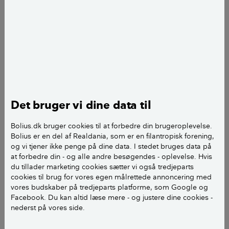
ny
undersøgelse lavet for Videncentret Bolius
af
YouGov. Og børnenes behov er i høj grad i fokus, når
børnefamilierne skal vælge bolig.Tilstrækkeligt med
børneværelser og adgang til egen have er
topscorerne, når man spørger ind til, hvilke
parametre der har været afgørende for valget af den
nuværende bolig blandt familier med
hjemmeboende børn.
Det bruger vi dine data til
Bolius.dk bruger cookies til at forbedre din brugeroplevelse.
43%
Bolius er en del af Realdania, som er en filantropisk forening,
og vi tjener ikke penge på dine data. I stedet bruges data på
at forbedre din - og alle andre besøgendes - oplevelse. Hvis
du tillader marketing cookies sætter vi også tredjeparts
mener at hus med have i en mindre by er
cookies til brug for vores egen målrettede annoncering med
den mest ideelle bolig for børn
vores budskaber på tredjeparts platforme, som Google og
Facebook. Du kan altid læse mere - og justere dine cookies -
nederst på vores side.
Kilde:
YouGov for Videncentret Bolius