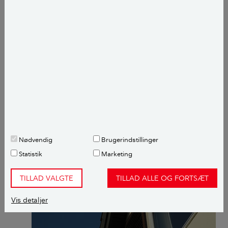
vindsensor, eller en såkaldt vindvagt, der automatisk
ruller markisen ind, hvis det blæser for meget.
Det er også muligt at købe lodrette markiser, der
placeres foran vinduerne, evt. med en delvist
gennemsigtig markise.
LÆS OGSÅ:
Udvendige markiser
Nødvendig
Brugerindstillinger
Statistik
Marketing
TILLAD VALGTE
TILLAD ALLE OG FORTSÆT
Vis detaljer