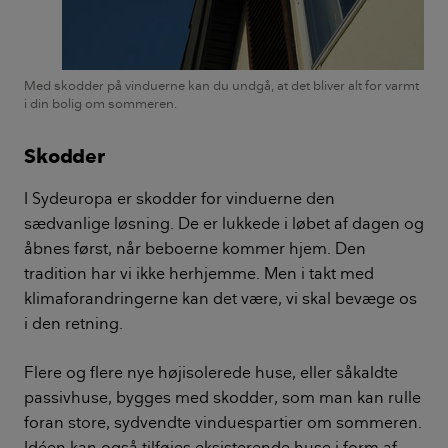
Med skodder på vinduerne kan du undgå, at det bliver alt for varmt
i din bolig om sommeren.
Skodder
I Sydeuropa er skodder for vinduerne den
sædvanlige løsning. De er lukkede i løbet af dagen og
åbnes først, når beboerne kommer hjem. Den
tradition har vi ikke herhjemme. Men i takt med
klimaforandringerne kan det være, vi skal bevæge os
i den retning.
Flere og flere nye højisolerede huse, eller såkaldte
passivhuse, bygges med skodder, som man kan rulle
foran store, sydvendte vinduespartier om sommeren.
Idéen kan også tilføjes eksisterende huse i form af