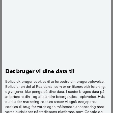
Varmepumpen er typisk en luft til luft-varmepumpe.
Kan aircondition holde din bolig
kølig om sommeren?
Ja, aircondition kan godt holde din bolig kølig om
sommeren. Moderne airconditionanlæg er ikke
nødvendigvis særlig store eller for den sags skyld
støjende.
Det bruger vi dine data til
Men aircondition er ikke en god løsning i langt de
fleste danske enfamiliehuse De bruger unødigt
Bolius.dk bruger cookies til at forbedre din brugeroplevelse.
energi og er dyre i drift – det koster mere at nedkøle
Bolius er en del af Realdania, som er en filantropisk forening,
din bolig end at varme den op.
og vi tjener ikke penge på dine data. I stedet bruges data på
at forbedre din - og alle andre besøgendes - oplevelse. Hvis
Heldigvis er der andre måde at holde varmen ude af
du tillader marketing cookies sætter vi også tredjeparts
cookies til brug for vores egen målrettede annoncering med
din bolig.
vores budskaber på tredjeparts platforme, som Google og