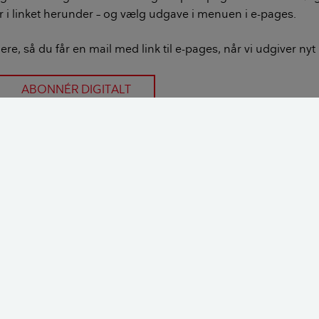
i linket herunder – og vælg udgave i menuen i e-pages.
e, så du får en mail med link til e-pages, når vi udgiver ny
ABONNÉR DIGITALT