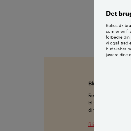
Det brug
Bolius.dk bru
som er en fil
forbedre din 
vi også tred
budskaber på
justere dine 
Bliv medlem af R
Realdania er en for
blive medlem af. S
direkte leveret til d
Bliv gratis medlem