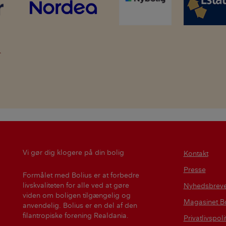
Vi gør dig klogere på din bolig
Kontakt
Presse
Formålet med Bolius er at forbedre
livskvaliteten for alle ved at gøre
Nyhedsbrev
viden om boligen tilgængelig og
Magasinet Bo
anvendelig. Bolius er en del af den
filantropiske forening Realdania.
Privatlivspoli