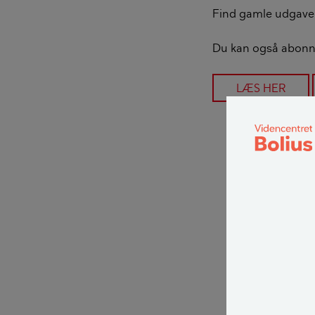
Find gamle udgaver 
Du kan også abonner
LÆS HER