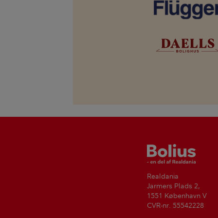
Bolius
Realdania
Jarmers Plads 2,
1551 København V
CVR-nr. 55542228