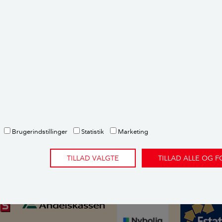
et Bolius i butikker nær dig
Brugerindstillinger
Statistik
Marketing
men med relevante partnere rundt omkring i landet. Her kan
. Magasinet vil ofte stå i nærheden af kassen eller ind- og
TILLAD VALGTE
TILLAD ALLE OG 
inet, kan du altid spørge personalet, der vil pege dig i retn
 gratis at tage magasinet med hjem. God fornøjelse.