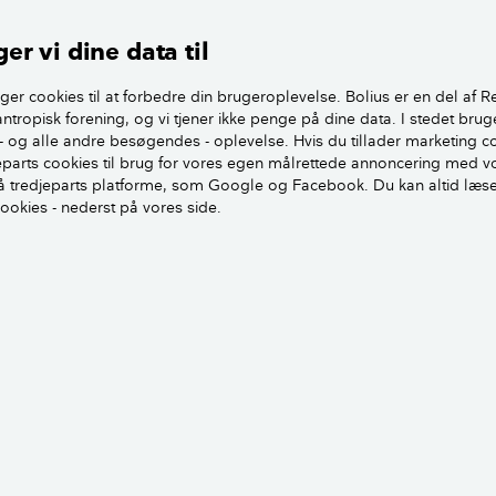
er vi dine data til
ger cookies til at forbedre din brugeroplevelse. Bolius er en del af R
antropisk forening, og vi tjener ikke penge på dine data. I stedet brug
- og alle andre besøgendes - oplevelse. Hvis du tillader marketing c
jeparts cookies til brug for vores egen målrettede annoncering med v
 tredjeparts platforme, som Google og Facebook. Du kan altid læs
cookies - nederst på vores side.
ealdania og få magasinet Bolius
ening, som alle ejendomsejere gratis kan
om medlem får du magasinet Bolius gratis
øren.