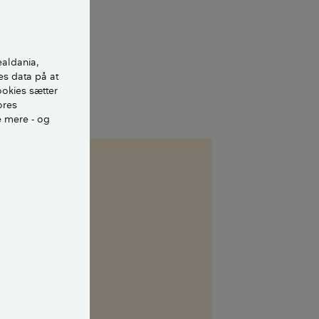
ealdania,
es data på at
ookies sætter
ores
e mere - og