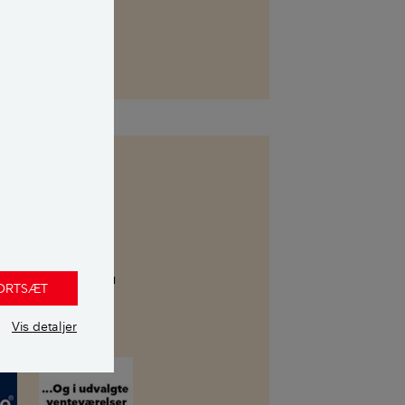
 du gratis hente
 udgangen. Hvis du
FORTSÆT
ing af magasinet.
Vis detaljer