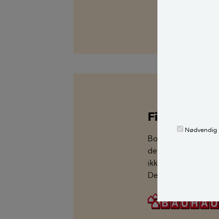
Find magasin
Nødvendig
Bolius arbejder sam
det seneste magasin
ikke kan finde magas
Det er selvfølgelig