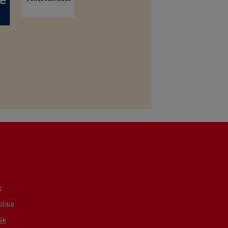
e
lius
tik