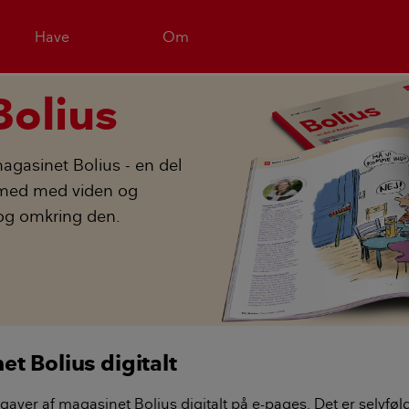
Have
Om
Bolius
gasinet Bolius - en del
t med med viden og
 og omkring den.
t Bolius digitalt
aver af magasinet Bolius digitalt på e-pages. Det er selvfølge