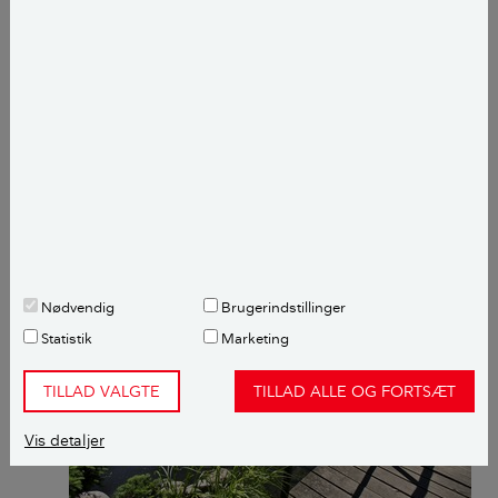
dammen, skal du desuden sørge for, at der er steder,
hvor de kan skjule sig, fx under trærødder el.lign.
Særligt vandhul til haletudser og
vandinsekter
Du kan lave et særligt vandhul specielt til haletudser,
guldsmedelarver m.fl. Det er relativt nemt og kan fx
gøres på denne måde:
Nødvendig
Brugerindstillinger
Statistik
Marketing
TILLAD VALGTE
TILLAD ALLE OG FORTSÆT
Vis detaljer