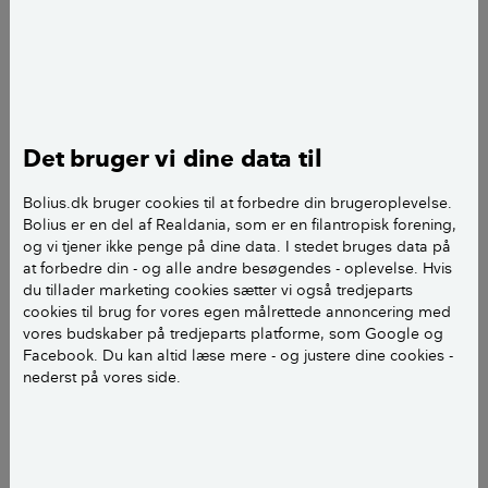
Sørg for at imitere et naturligt vandhul så meget som muligt - det
Det bruger vi dine data til
giver et mere varieret dyreliv. Arkivfoto.
Bolius.dk bruger cookies til at forbedre din brugeroplevelse.
Hvis du gerne vil have et rigt og varieret dyreliv i din
Bolius er en del af Realdania, som er en filantropisk forening,
havedam, gælder det om at indrette den, så den
og vi tjener ikke penge på dine data. I stedet bruges data på
ligner et naturligt vandhul mest muligt.
at forbedre din - og alle andre besøgendes - oplevelse. Hvis
du tillader marketing cookies sætter vi også tredjeparts
cookies til brug for vores egen målrettede annoncering med
Du bør derfor tilstræbe at gøre dammen og dens
vores budskaber på tredjeparts platforme, som Google og
omgivelser så varierede som muligt, så der er mange
Facebook. Du kan altid læse mere - og justere dine cookies -
forskellige leve- og skjulesteder for dyrene.
nederst på vores side.
Du kan fx anlægge:
En kvasbunke eller en stendynge til tudserne i