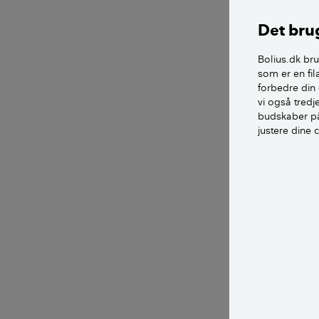
Liliegreen, pro
Det brug
SE TEMA:
Bo
Bolius.dk bru
som er en fil
forbedre din 
Københavns
vi også tred
budskaber på
justere dine 