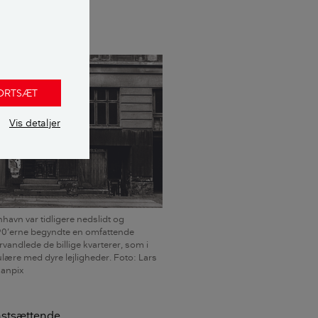
FORTSÆT
Vis detaljer
nhavn var tidligere nedslidt og
990’erne begyndte en omfattende
rvandlede de billige kvarterer, som i
ære med dyre lejligheder. Foto: Lars
canpix
fastsættende