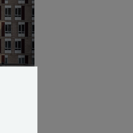
sker i byen i dag
 udfolder sig
d skiftende
usten, blæser