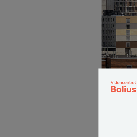
Trods store mængde
som i 1950’erne. F
Historien om u
over mange årt
politikeres hur
Boligmarkedet e