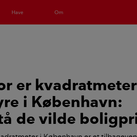
Have
Om
or er kvadratmete
yre i København:
tå de vilde boligpr
vadratmeter i København er et tilbagev