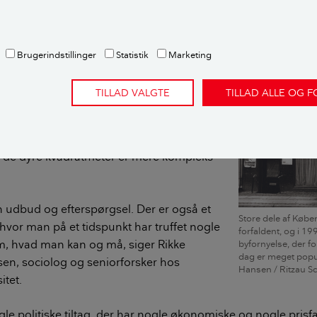
Sådan fastsættes prisen på ejerboliger
Brugerindstillinger
Statistik
Marketing
 beslutninger og
ler
TILLAD VALGTE
TILLAD ALLE OG 
aritet smitter af på boligmarkedet,
stiger, og udbuddet kan ikke følge med,
l de dyre kvadratmeter er mere kompleks
un udbud og efterspørgsel. Der er også et
Store dele af Købe
 hvor man på et tidspunkt har truffet nogle
forfaldent, og i 1
m, hvad man kan og må, siger Rikke
byfornyelse, der fo
dag er meget popul
en, sociolog og seniorforsker hos
Hansen / Ritzau S
itet.
ogle politiske tiltag, der har nogle økonomiske og nogle pris