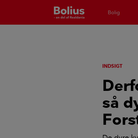
Bolig
INDSIGT
Derf
så d
Fors
De dyre k