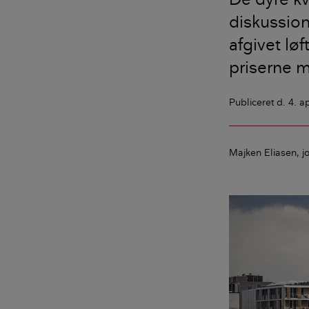
diskussion
afgivet løf
priserne m
Publiceret
d. 4. a
Majken Eliasen
j