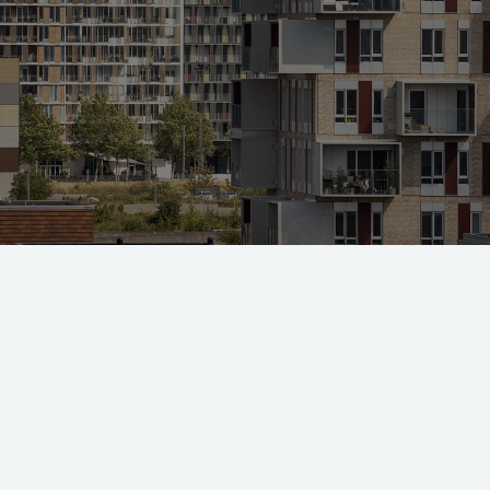
r nybyggede lejligheder i København bor der langtfra lige så mange menne
oto: Claus Bjørn Larsen
dviklingen på det københavnske boligmarked er en saga, der
ier med op- og nedture, med boligspekulanters hærgen, me
tige, gyldne løfter og kommunal indgriben.
r en fluktuerende organisme, der blæser sig op og mister p