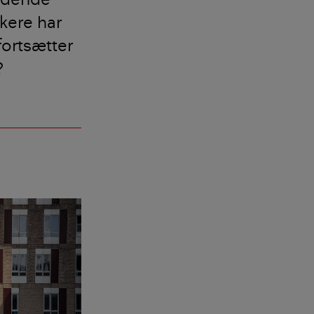
kere har
fortsætter
?