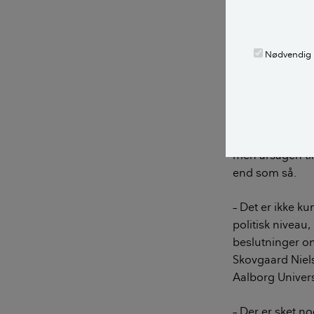
LÆS OGSÅ:
Nødvendig
Politiske
skattereg
Storbyens popul
efterspørgslen 
men årsagen ti
end som så.
– Det er ikke k
politisk niveau,
beslutninger o
Skovgaard Niels
Aalborg Univers
– Der er sket n