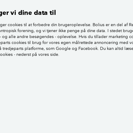
jektdirektør hos Boligøkonomisk Videncenter.
er vi dine data til
ligpriser
ger cookies til at forbedre din brugeroplevelse. Bolius er en del af R
antropisk forening, og vi tjener ikke penge på dine data. I stedet brug
- og alle andre besøgendes - oplevelse. Hvis du tillader marketing c
 indbyggertal
jeparts cookies til brug for vores egen målrettede annoncering med v
 tredjeparts platforme, som Google og Facebook. Du kan altid læs
cookies - nederst på vores side.