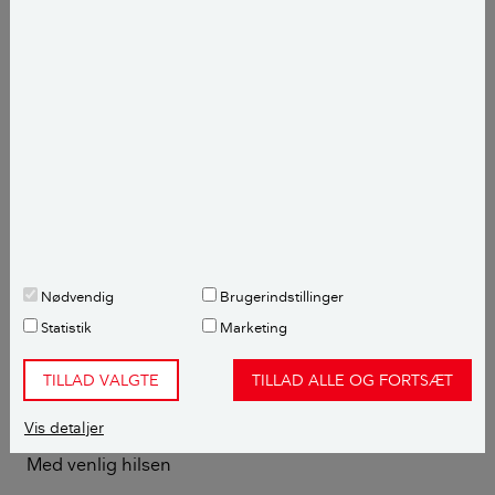
daarligt-indeklima/16747
Såfremt du ønsker et betongulv som den færdige
overflade, så kræver det lidt mere undersøgelse af
konstruktions opbygningen, før jeg kan give dig et
direkte svar. Men hvis du har klinker i dag, så vil jeg
gå ud fra du har et betongulv som underlag. Det vil
sige nuværende klinker skal fjernes, og evt. kan
nuværende betonlag anvendes, såfremt der er udført
uden revner mv. SÅ vil det kræve at beton bliver
poleret. Men hvis du ønsker et specielt udseende,
Nødvendig
Brugerindstillinger
f.eks. farve, kan nuværende betonlag ikke anvendes,
Statistik
Marketing
vil det nok kræve at hele betonlaget/gulvvarme
fjernes, som nok vil være omkring 10 cm tykkelse og
TILLAD VALGTE
TILLAD ALLE OG FORTSÆT
nyt støbes (nyt gulvvarme) og poleres.
Vis detaljer
Med venlig hilsen