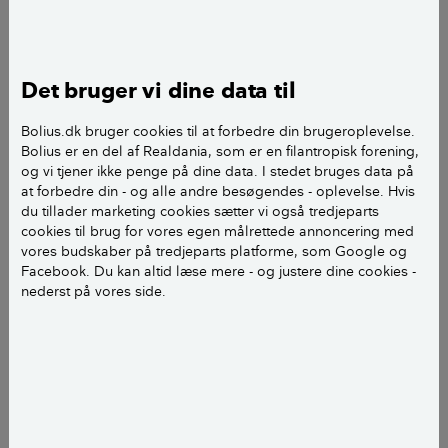
Huset er født med klinker i entre og toilet, som vi
gerne vil støbe betongulv på, og her kommer
spørgsmålene ind i billedet:
Det bruger vi dine data til
Bentongulve: Er der fare for dårligt indeklima?
Bolius.dk bruger cookies til at forbedre din brugeroplevelse.
Bolius er en del af Realdania, som er en filantropisk forening,
Kan gulvvarme (med naturgas) gå igennem et
og vi tjener ikke penge på dine data. I stedet bruges data på
betongulv?
at forbedre din - og alle andre besøgendes - oplevelse. Hvis
du tillader marketing cookies sætter vi også tredjeparts
cookies til brug for vores egen målrettede annoncering med
Revner betongulve?
vores budskaber på tredjeparts platforme, som Google og
Facebook. Du kan altid læse mere - og justere dine cookies -
Hvis vi senere ønsker klinker i stedet for beton, er det
nederst på vores side.
så sværere at få op?
Kan vi lægge beton direkte oven på klinkerne?
Andet vi bør vide om betongulve?