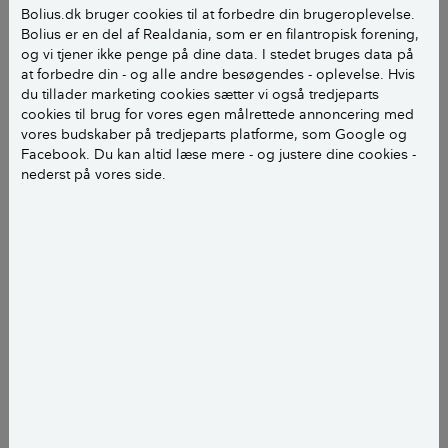
Bolius.dk bruger cookies til at forbedre din brugeroplevelse.
Bolius er en del af Realdania, som er en filantropisk forening,
LÆS OGSÅ:
Sådan får du mest ud af grillen
og vi tjener ikke penge på dine data. I stedet bruges data på
at forbedre din - og alle andre besøgendes - oplevelse. Hvis
du tillader marketing cookies sætter vi også tredjeparts
Hvad er grillkul?
cookies til brug for vores egen målrettede annoncering med
vores budskaber på tredjeparts platforme, som Google og
Grillkul er typisk lavet af løvtræ og bliver produceret
Facebook. Du kan altid læse mere - og justere dine cookies -
nederst på vores side.
ved at varme træ op uden ilt. Grillkul er porøse og
lette.
Hvad er grillbriketter?
Grillbriketter kan laves af forskellige materialer. De 3
mest almindelige er træ, kokosskaller og stenkul.
Briketterne fremstilles ved at pulverisere materialet
og derefter sammenpresse det meget hårdt og
tilsætte et bindemiddel som majsmel eller sand, så
de hænger sammen. Grillbriketter er tungere og