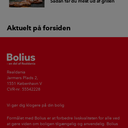
Sådan får du mest ud af grillen
Aktuelt på forsiden
Bolius
Realdania
Jarmers Plads 2,
1551 København V
CVR-nr. 55542228
Vi gør dig klogere på din bolig
Formålet med Bolius er at forbedre livskvaliteten for alle ved
at gøre viden om boligen tilgængelig og anvendelig. Bolius