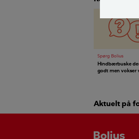
Spørg Bolius
Hindbærbuske de
godt men vokser v
hvordan beskærer
nemmest?
Aktuelt på f
Bolius