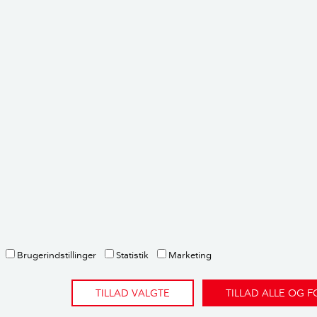
n
kt, Gartner
envisninger og metode
ette er et brevkassesvar fra Videncentret Bolius’ gratis brev
spørgsmål om deres bolig. Emnet undersøges og besvares af en
 ekspertise på netop det emne.
Spørg Bolius her.
dere:
n
,
landskabsarkitekt
Brugerindstillinger
Statistik
Marketing
TILLAD VALGTE
TILLAD ALLE OG 
rtikler