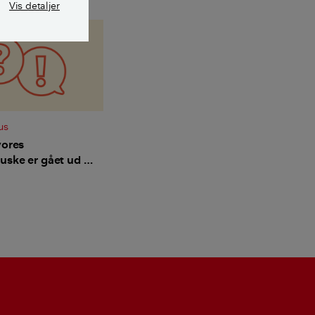
Vis detaljer
us
vores
ske er gået ud –
n reddes?