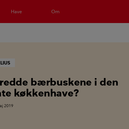
Have
Om
LIUS
 redde bærbuskene i den
mte køkkenhave?
aj 2019