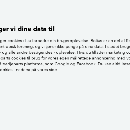
man altid anbefaler at fjerne de gamle grene helt nede ved ba
er vi dine data til
tant frugtsætning.
ger cookies til at forbedre din brugeroplevelse. Bolius er en del af R
 noget forkert i at beskære de store grene ved en studsning
antropisk forening, og vi tjener ikke penge på dine data. I stedet brug
e risikerer man til gengæld at få en masse sideskud, som i
- og alle andre besøgendes - oplevelse. Hvis du tillader marketing c
jeparts cookies til brug for vores egen målrettede annoncering med v
 tredjeparts platforme, som Google og Facebook. Du kan altid læs
cookies - nederst på vores side.
 på denne måde hele året. Kommer der for mange sideskud
stykke, kan man evt. altid senere fjerne hele skuddet helt n
hvis det er ser bedre ud. Det skal altid vurderes på stedet.
æring af træer og buske
en