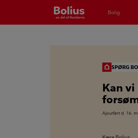
Bolig
SPØRG BO
Kan vi
forsø
Ajourført
d. 16. m
Kære Bolius