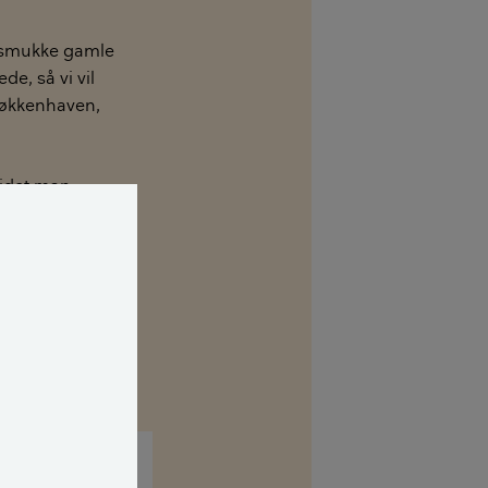
e smukke gamle
e, så vi vil
køkkenhaven,
 idet man
eligt lys og luft
vi i så fald