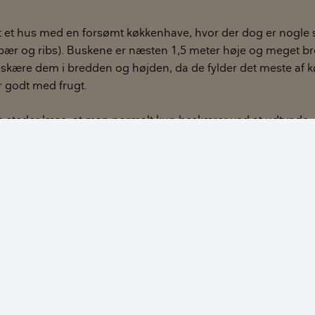
et et hus med en forsømt køkkenhave, hvor der dog er nogl
bær og ribs). Buskene er næsten 1,5 meter høje og meget bred
eskære dem i bredden og højden, da de fylder det meste af 
r godt med frugt.
e steder læse, at man normalt kun beskærer ved at udtynde,
ne af ved basis. Vi har ikke brug for udtynding, da der er rig
e.
t beskære ved at skære over midt på grenene, og hvordan skal 
for hjælpen.