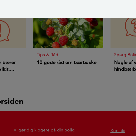
Tips & Råd
Spørg Boli
r bærer
10 gode råd om bærbuske
Nogle af 
ildt,
hindbærbu
 jeg dem
kan reste
orsiden
Vi gør dig klogere på din bolig
Kontakt