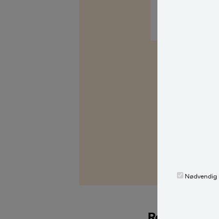
John Henrikse
Landskabsarkite
Kilder, h
Spørg Bolius: D
alle stille et 
fagekspert med
Alle bidragsy
John Henrikse
Nødvendig
Relaterede a