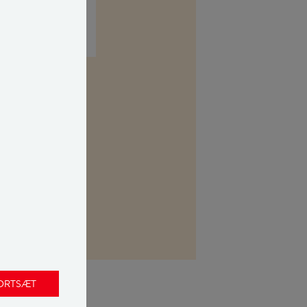
kasse. Her kan
 uvildig
FORTSÆT