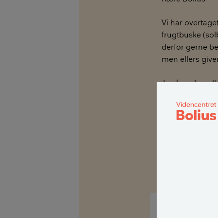
Vi har overtag
frugtbuske (sol
derfor gerne b
men ellers give
Jeg kan dog all
skærer gamle gre
mellem grenen
Er det muligt a
gribe det an?
På forhånd tak 