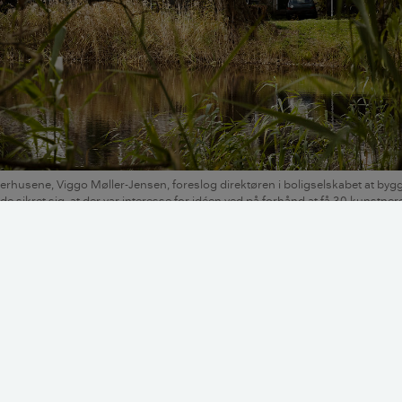
ierhusene, Viggo Møller-Jensen, foreslog direktøren i boligselskabet at bygge
 sikret sig, at der var interesse for idéen ved på forhånd at få 30 kunstnere 
 ind sådan et sted.
d var en ung arkitektstuderende, bladrede han tit i bogen ”
m var skrevet af arkitektskolens daværende rektor Tobias Fab
r en omtale af Atelierhusene og et stort, flot billede af beby
g drømte jeg om at bo her, men jeg anede ikke, at jeg noge
ortæller den i dag 73-årige arkitekt.