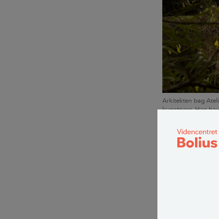
Arkitekten bag Atel
kunstnere. Han havde
på, at de ville flytte
Da Per Hauschil
arkitektur”, so
– I bogen var de
Allerede dengan
komme til det, f