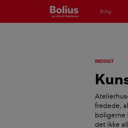
Bolig
INDSIGT
Kuns
Atelierhus
fredede, 
boligerne 
det ikke al