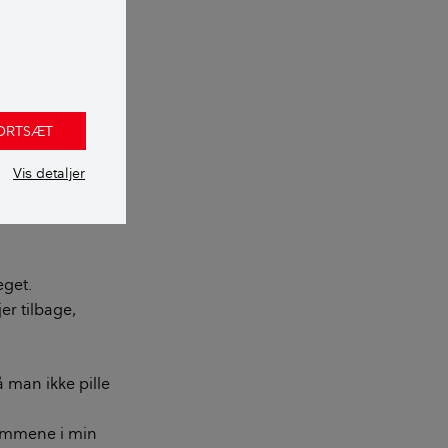
er.
FORTSÆT
r, at man
, fremfor at
Vis detaljer
r male dem i
e, forklarer
meget.
er tilbage,
 man ikke pille
 lemmene i min