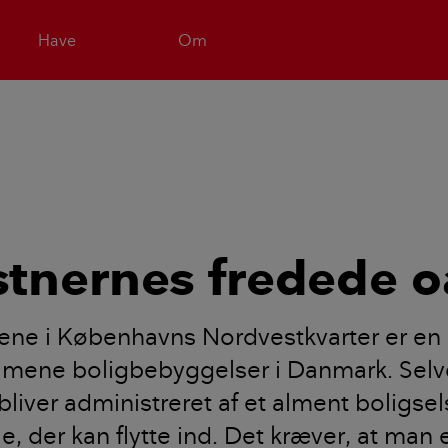
Have
Om
tnernes fredede o
ene i Københavns Nordvestkvarter er en 
almene boligbebyggelser i Danmark. Sel
bliver administreret af et alment boligsel
le, der kan flytte ind. Det kræver, at man 