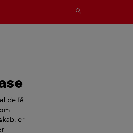
search
ase
af de få
vom
skab, er
er