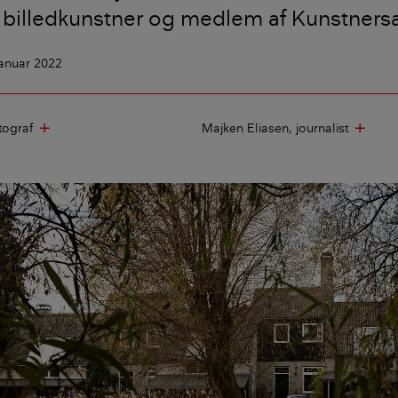
billedkunstner og medlem af Kunstners
januar 2022
tograf
Majken Eliasen
journalist
add
add