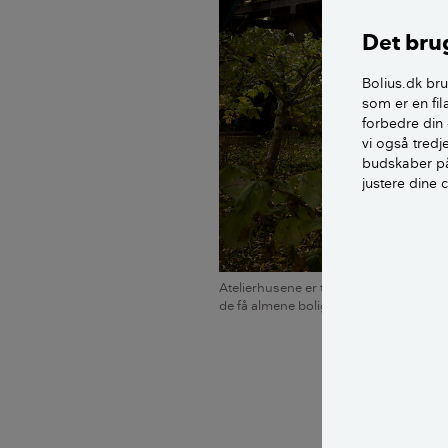
Det brug
Bolius.dk bru
som er en fil
forbedre din 
vi også tred
budskaber på
justere dine 
Atelierhusene er tegnet af Viggo Mølle
de få almene boligbyggerier, der er fre
skulle være ensa
I dag er billed
kunstbranchen.