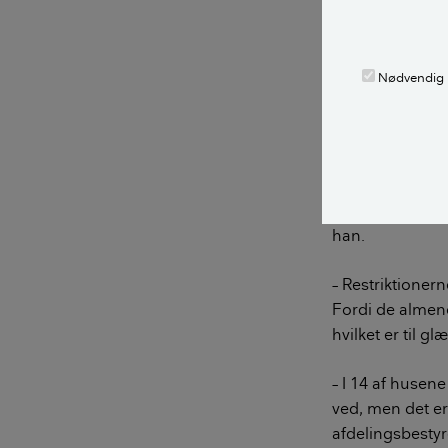
søen har fra st
I dag indehold
Nødvendig
Restriktionern
– Det gode ved f
holder fast i d
alle mulige men
andre farver. P
han.
– Restriktionern
Fordi de almene 
hvilket er til g
– I 14 af husen
ved, men det er
afdelingsbestyr