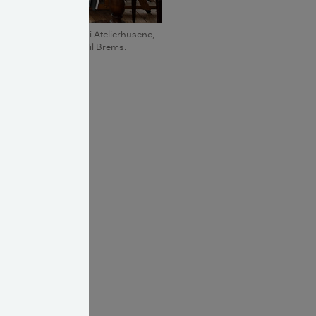
rkitekt og kan kun bo i Atelierhusene,
med billedkunstner Bodil Brems.
erne at slå
edede,
var blevet
re på selve
ægget rundt om