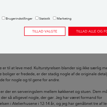
arten været tænkt som et vildt anlæg, fortæller han.
er bebyggelsens anlæg blandt andet beboernes fælles bistad
Brugerindstillinger
Statistik
Marketing
e byder Per Hauschild velkommen.
TILLAD VALGTE
TILLAD ALLE OG 
redning – og jeg ser det selvfølgelig lidt med arkitektøjne – e
et oprindelige udtryk og dermed også de oprindelige kvaliteter
nesker kan gøre alt muligt ved husene: rive vægge ned elle
å den måde kan hele det interessante ved en bebyggelse skrid
e er til at leve med. Kulturstyrelsen blander sig ikke særlig 
boliger er fredede, er der stadig nogle af de originale detalj
læde for nogle og til gene for andre.
e er der en serveringslem mellem køkkenet og stuen. Dem må
 der så alligevel nogle, der gør. Jeg har været formand for
elsen i Atelierhusene i 12-14 år, og jeg har genåbnet tre af