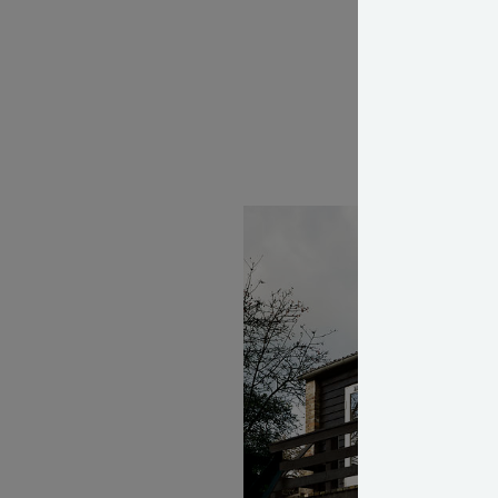
Lige fra Atelie
billedkunstnere
Hauschild er så
eftertragtede b
LÆS OGSÅ: