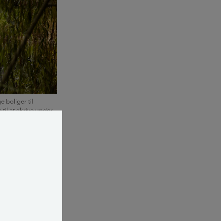
 boliger til
til at skrive under
Dansk
er.
ggelsen.
nsinde ville