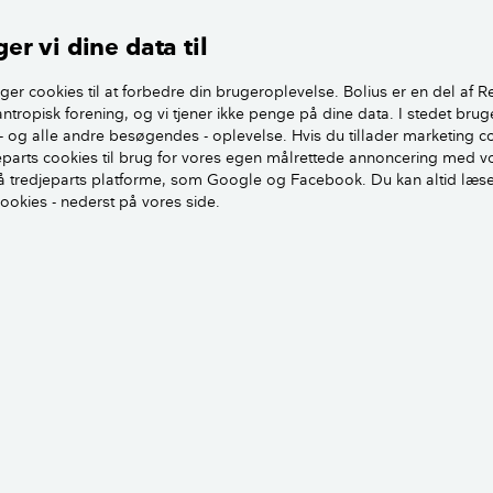
Søen er i dag opkaldt efter Atelierhusenes 
Møller-Jensen. Den sidste række ligger ud
er vi dine data til
Mose.
ger cookies til at forbedre din brugeroplevelse. Bolius er en del af R
antropisk forening, og vi tjener ikke penge på dine data. I stedet brug
Husene blev først fredet i 1990, men har 
- og alle andre besøgendes - oplevelse. Hvis du tillader marketing c
siden opførelsen. Rent arkitekturhistorisk 
jeparts cookies til brug for vores egen målrettede annoncering med v
forløberen for det tæt-lave byggeri i Danm
 tredjeparts platforme, som Google og Facebook. Du kan altid læs
smuk rytme i gentagelsen af bebyggelsen
cookies - nederst på vores side.
med sortmalede træfacader, der skyder u
underetagens gule flammesten. Hvert hus h
gård foran, nogle bruger den som have, 
oprindelig tænkt som en huggegård for 
r-Jensen og et af
det.
– Alle huse fik endda plantet en hyld ude f
rtethed i udtrykket, beretter arkitekt Per Hauschild.
huggeriet en næs­ten uddød gren af
 Kunstnere i dag er