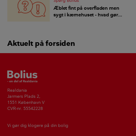
Spørg Bolius
Æblet fint på overfladen men
sygt i kærnehuset - hvad gør
jeg når jeg helst ikke vil sprøjte?
Aktuelt på forsiden
Bolius
Realdania
Jarmers Plads 2,
1551 København V
CVR-nr. 55542228
Vi gør dig klogere på din bolig