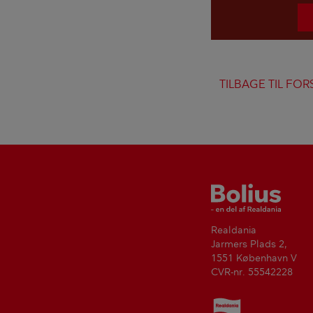
TILBAGE TIL FOR
Bolius
Realdania
Jarmers Plads 2,
1551 København V
CVR-nr. 55542228
Realdania