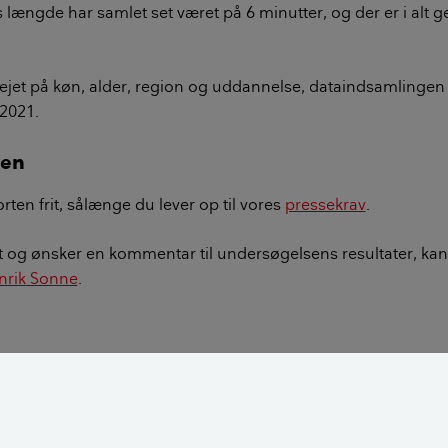
længde har samlet set været på 6 minutter, og der er i alt 
jet på køn, alder, region og uddannelse, dataindsamlingen e
2021.​
ten
ten frit, sålænge du lever op til vores
pressekrav
.
st og ønsker en kommentar til undersøgelsens resultater, ka
nrik Sonne
.
ens fokus og spørgsmål