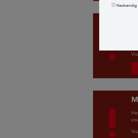
Nødvendig
M
Her
vis
Vis
M
Her
vis
Vis