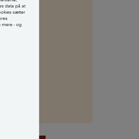
es data på at
l at foretage
ookies sætter
ores
e mere - og
foretage
ygtige tiltag i