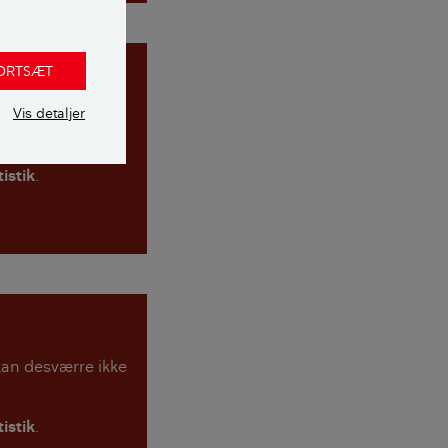
FORTSÆT
Vis detaljer
 kan desværre ikke
tistik
.
 kan desværre ikke
tistik
.