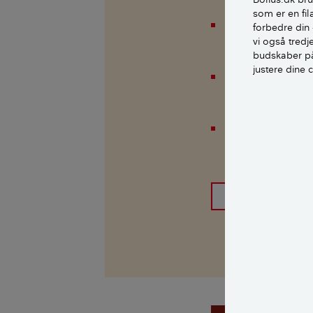
som er en fil
I hvilken grad 
forbedre din 
bæredygtige æn
vi også tred
budskaber på
justere dine 
I hvilken grad 
bæredygtige æn
Inden for hvil
boligen?​
HENT HELE U