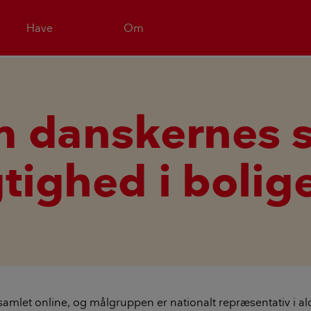
Have
Om
m danskernes 
ighed i bolig
samlet online, og målgruppen er nationalt repræsentativ i 