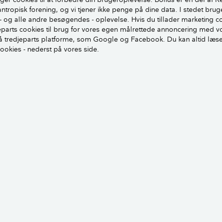
antropisk forening, og vi tjener ikke penge på dine data. I stedet brug
er danskerne blevet mere motiveret inden for det seneste år ti
- og alle andre besøgendes - oplevelse. Hvis du tillader marketing c
dringer i boligen?​
jeparts cookies til brug for vores egen målrettede annoncering med v
 tredjeparts platforme, som Google og Facebook. Du kan altid læs
cookies - nederst på vores side.
har danskerne ændret adfærd inden for det seneste år ift. at 
dringer i boligen?​
ke områder er der gennemført / overvejet at gennemføre bæred
NDERSØGELSEN HER