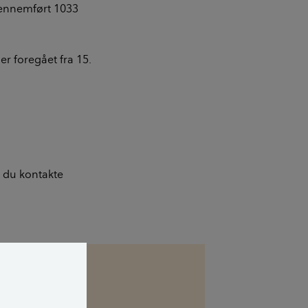
gennemført 1033
r foregået fra 15.
n du kontakte