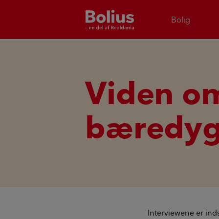
Bolig
Viden o
bæredygt
Interviewene er ind