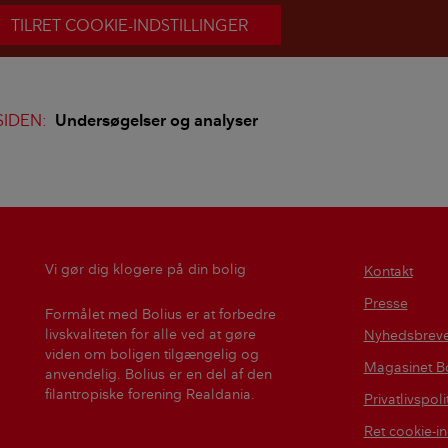
TILRET COOKIE-INDSTILLINGER
SIDEN:
Undersøgelser og analyser
Vi gør dig klogere på din bolig
Kontakt
Presse
Formålet med Bolius er at forbedre
livskvaliteten for alle ved at gøre
Nyhedsbrev
viden om boligen tilgængelig og
Magasinet Bo
anvendelig. Bolius er en del af den
filantropiske forening Realdania.
Privatlivspoli
Ret cookie-in