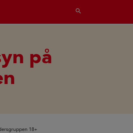
search
syn på
en
aldersgruppen 18+