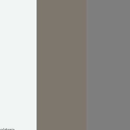
ag sammenlignet
​
i boligen?​
r at være mere
levetid og
e med boligen?​
 at blive mere
ealdania,