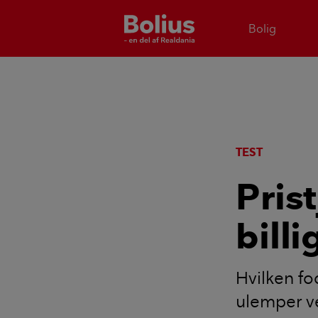
Bolig
TEST
Pris
bill
Hvilken fo
ulemper ve