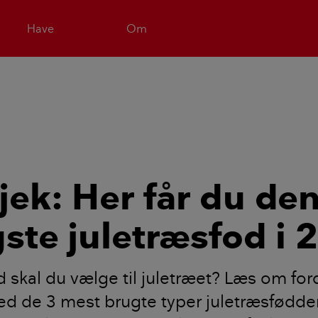
Have
Om
tjek: Her får du de
igste juletræsfod i
d skal du vælge til juletræet? Læs om for
d de 3 mest brugte typer juletræsfødde