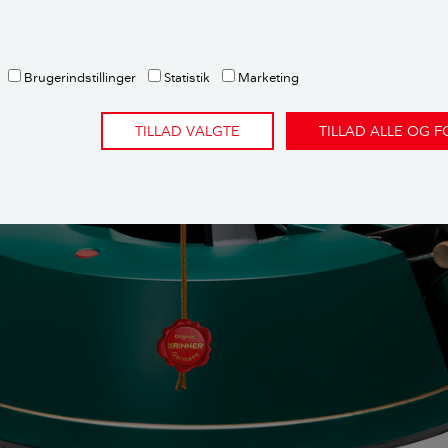
juletræsfod med vandbeholder til et træ på 2,2 meter for un
Brugerindstillinger
Statistik
Marketing
TILLAD VALGTE
TILLAD ALLE OG 