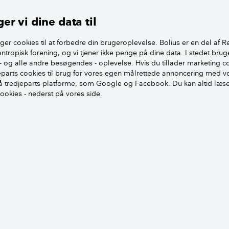
er vi dine data til
meldags trækryds for sig selv på nettet, kommer du ifølge 
 typisk til at betale mange gange mere i fragt, end juletræsfo
ger cookies til at forbedre din brugeroplevelse. Bolius er en del af R
antropisk forening, og vi tjener ikke penge på dine data. I stedet brug
gennem juletræsfod og op i juletræet
- og alle andre besøgendes - oplevelse. Hvis du tillader marketing c
jeparts cookies til brug for vores egen målrettede annoncering med v
 tredjeparts platforme, som Google og Facebook. Du kan altid læs
te denne type på juletræet, saver du træet over lige ved fæl
cookies - nederst på vores side.
r 2 søm op igennem stammen.
æsfoden af typen trækryds er en nem og billig løsning, er de
juletræsfod. Den kan ikke genbruges, det kan være svært at få
etræet kan have en tendens til at vippe lidt, siger Tine R. Sode,
lius.
od med vandbeholder minimerer, at tr