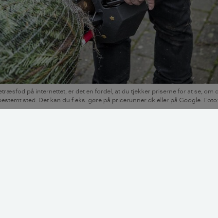
træsfod på internettet, er det en fordel, at du tjekker priserne for at se, o
bestemt sted. Det kan du f.eks. gøre på pricerunner.dk eller på Google. Fot
 mange, når du skal sætte fod på juletræet, og priserne på
e varierer meget, alt efter hvilken type og hvilket design du 
stjek, som Videncentret Bolius har foretaget i oktober 2020.
ordnet 3 forskellige typer juletræsfødder:
dags trækryds, hvor juletræet sømmes fast. Kan ikke genb