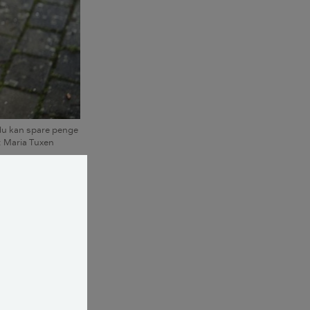
m du kan spare penge
o: Maria Tuxen
vælger.
ruges.