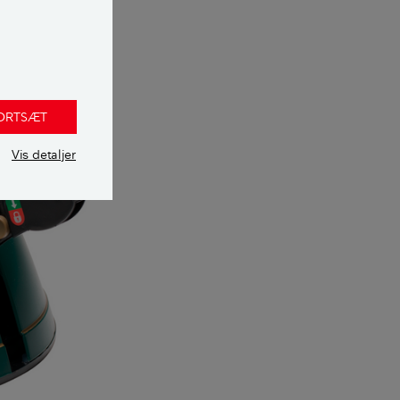
der 200 kr. hos
FORTSÆT
Vis detaljer