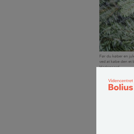
Før du køber en jule
ved at købe den et 
Hedegaard
Mulighederne er
juletræsføddern
Det viser et pri
Der findes over
Det gammel