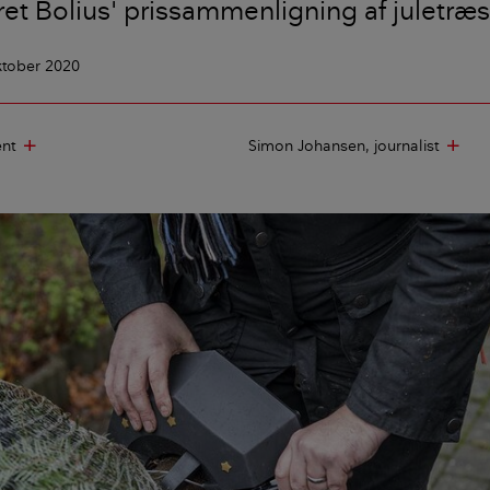
et Bolius' prissammenligning af juletræ
ktober 2020
ent
Simon Johansen
journalist
add
add