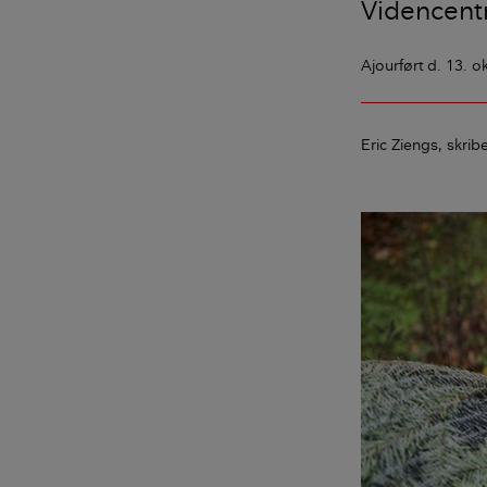
Videncentr
Ajourført
d. 13. o
Eric Ziengs
skrib