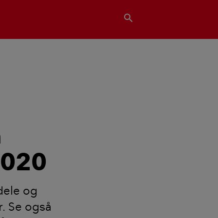
search
n
 2020
dele og
r. Se også