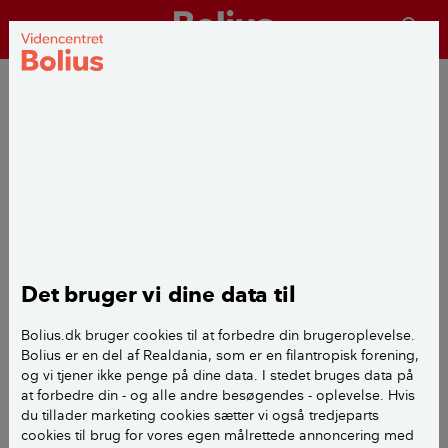
menu
sea
QUIZ
Quiz: Kender du reglerne
for skure, carporte og
garager?
Det bruger vi dine data til
Publiceret
d. 17. juni 2025
Bolius.dk bruger cookies til at forbedre din brugeroplevelse.
Bolius er en del af Realdania, som er en filantropisk forening,
og vi tjener ikke penge på dine data. I stedet bruges data på
at forbedre din - og alle andre besøgendes - oplevelse. Hvis
Må vi vise dig en quiz?
du tillader marketing cookies sætter vi også tredjeparts
cookies til brug for vores egen målrettede annoncering med
Her plejer at ligge en quiz. Vi kan