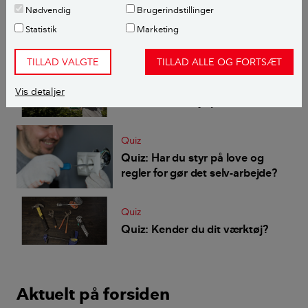
Nødvendig
Brugerindstillinger
Statistik
Marketing
Relaterede artikler
TILLAD VALGTE
TILLAD ALLE OG FORTSÆT
Quiz
Vis detaljer
Quiz: Har du styr på hækken?
Quiz
Quiz: Har du styr på love og
regler for gør det selv-arbejde?
Quiz
Quiz: Kender du dit værktøj?
Aktuelt på forsiden