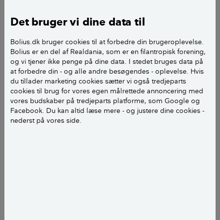
Det bruger vi dine data til
Hvad vil være den bedste behandling og på hvilken
tid af året?
Bolius.dk bruger cookies til at forbedre din brugeroplevelse.
Bolius er en del af Realdania, som er en filantropisk forening,
Mvh Helle
og vi tjener ikke penge på dine data. I stedet bruges data på
at forbedre din - og alle andre besøgendes - oplevelse. Hvis
du tillader marketing cookies sætter vi også tredjeparts
cookies til brug for vores egen målrettede annoncering med
vores budskaber på tredjeparts platforme, som Google og
Facebook. Du kan altid læse mere - og justere dine cookies -
nederst på vores side.