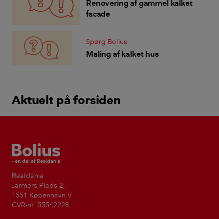
Renovering af gammel kalket
facade
Spørg Bolius
Maling af kalket hus
Aktuelt på forsiden
Bolius
Realdania
Jarmers Plads 2,
1551 København V
CVR-nr. 55542228