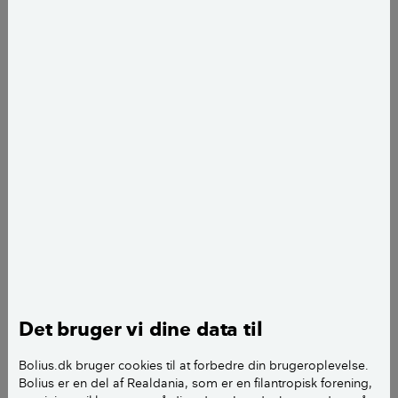
Kalkede facader kan give dit hjem et helt nyt udseende.
Når du skal kalke dit hus, er der mange ting, du skal
tænke på.
Bunden
Det bruger vi dine data til
Kalk kan binde på stort set alle materialer, men den
Bolius.dk bruger cookies til at forbedre din brugeroplevelse.
bedste bund er en pudset, filtset eller berappet
Bolius er en del af Realdania, som er en filantropisk forening,
facade udført af en ren kalkmørtel. Jo mere