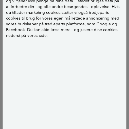
og vi tjener ikke penge på dine data. I stedet bruges data på
forstærkende bindemiddel, cement eller hydraulisk
at forbedre din - og alle andre besøgendes - oplevelse. Hvis
du tillader marketing cookies sætter vi også tredjeparts
kalk, der er i mørtlen, des dårligere bliver
cookies til brug for vores egen målrettede annoncering med
vedhæftningen og holdbarheden.
vores budskaber på tredjeparts platforme, som Google og
Facebook. Du kan altid læse mere - og justere dine cookies -
En dårlig overflade kan forbedres til kalkning med et
nederst på vores side.
lag sandkalk (hvidtekalk iblandet 5 procent fint
kvartsand eller slemmet kridt), der røres i blandingen
før hvert påstrøg. En glat overflade er bedre egnet
end en ru og grovkornet overflade.
LÆS OGSÅ:
Pudsning af murede facader - godt
eller skidt?
Kalkmælken
Du blander kulekalkdejen med vand i forholdet 1:5/6.
Kalkdej og vand røres godt sammen og står 2-3 timer