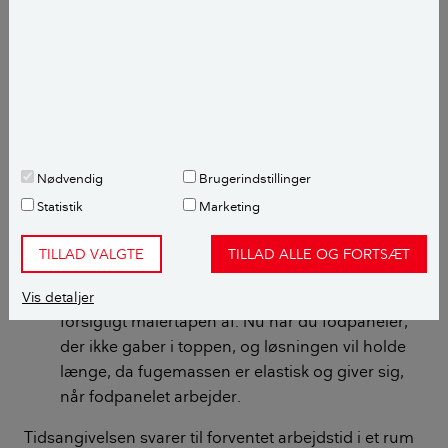
Læg fugen:
Her er det vigtigt med med rolige
bevægelser hele vejen langs toppen af
fodpanelet.
Glit fugen:
Når du er færdig med at fuge, skal
fugen glittes dvs. at overskydende fugemasse
Nødvendig
Brugerindstillinger
skal trækkes af, så fugningen langs panelet
bliver glat og ensartet. Du kan glitte fugen med
Statistik
Marketing
en fugepind eller en fugeklods, som du får i dit
TILLAD VALGTE
TILLAD ALLE OG FORTSÆT
byggemarked.
Træk tapen af:
Når du er færdig, trækker du
Vis detaljer
forsigtigt malertapen af. Nu har du fodpaneler,
der ikke gaber i toppen, og løsningen vil holde
længe, da fugemassen er elastisk og giver sig,
når fodpanelet arbejder.
Tidsangivelsen svarer til forventet arbejdstid i et rum