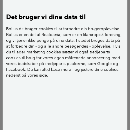
Kasper Jørgensen
journalist
Det bruger vi dine data til
add
Bolius.dk bruger cookies til at forbedre din brugeroplevelse.
Bolius er en del af Realdania, som er en filantropisk forening,
og vi tjener ikke penge på dine data. I stedet bruges data på
at forbedre din - og alle andre besøgendes - oplevelse. Hvis
du tillader marketing cookies sætter vi også tredjeparts
cookies til brug for vores egen målrettede annoncering med
vores budskaber på tredjeparts platforme, som Google og
Facebook. Du kan altid læse mere - og justere dine cookies -
nederst på vores side.
Lap sprækker mellem væg og panel med lidt fugemasse.
Indkøb materialer:
Køb fugepatron med malbar
akrylfuge og holder til denne samt malertape og
evt. fugepind.