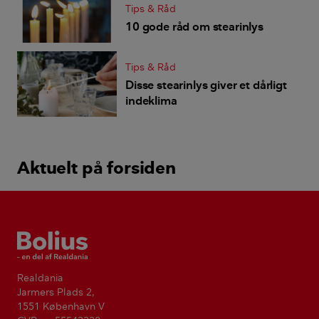
Tips & Råd
10 gode råd om stearinlys
Tips & Råd
Disse stearinlys giver et dårligt
indeklima
Aktuelt på forsiden
Bolius
Realdania
Jarmers Plads 2,
1551 København V