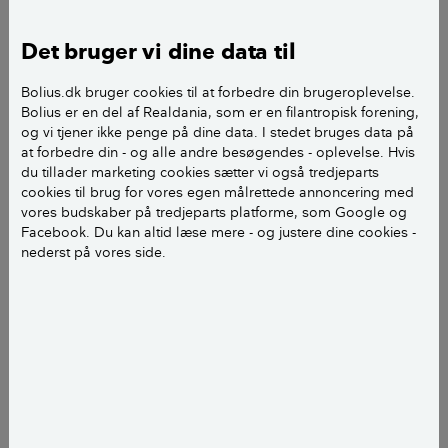
kunstige lys fås både som blok-, stage- og fyrfadslys.
Her er det en bloklys-model fra IKEA, som kan bruges
Det bruger vi dine data til
både inde og ude. Den er batteridreven og flakker
ovenikøbet som et rigtigt stearinlys. En indbygget
Bolius.dk bruger cookies til at forbedre din brugeroplevelse.
Bolius er en del af Realdania, som er en filantropisk forening,
timer kan tænde lyset automatisk på samme tid hver
og vi tjener ikke penge på dine data. I stedet bruges data på
dag og lade det være tændt i 6 timer. Pris for et sæt af
at forbedre din - og alle andre besøgendes - oplevelse. Hvis
tre GODAFTON bloklys: 79 kroner.
du tillader marketing cookies sætter vi også tredjeparts
cookies til brug for vores egen målrettede annoncering med
Find dem hos
IKEA
vores budskaber på tredjeparts platforme, som Google og
Facebook. Du kan altid læse mere - og justere dine cookies -
nederst på vores side.
Foto: PR/IKEA