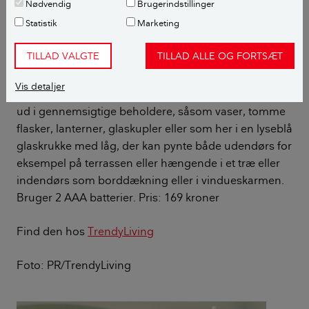
Nødvendig
Brugerindstillinger
Statistik
Marketing
LED-lyskæde i blåt glas
TILLAD VALGTE
TILLAD ALLE OG FORTSÆT
Lyskæder hører ikke kun julen til, men kan bruges
Vis detaljer
året rundt. De batteridrevne modeller kan se elegante
ud i gennemsigtige beholdere, såsom vaser, tomme
flasker, lanterner, glaskupler eller som her i en lyseblå
glaskrukke med låg, der kan pynte både udendørs for
eksempel på terrassen eller hængende i et træ eller
indendørs som borddækning eller i vindueskarmen.
Bruger 2 AAA batterier. Pris: 169 kroner
Find den hos
TrendyLiving
Foto: PR/TrendyLiving