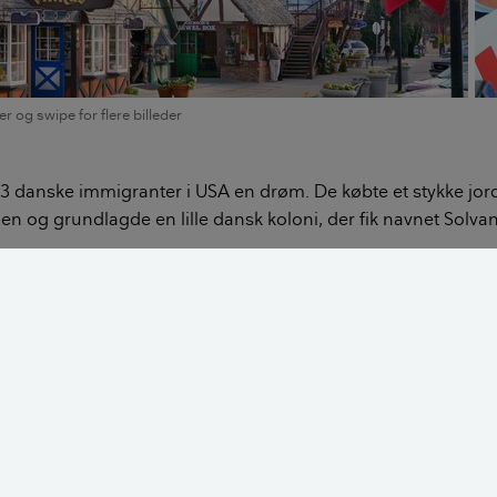
der og swipe for flere billeder
e 3 danske immigranter i USA en drøm. De købte et stykke jor
ien og grundlagde en lille dansk koloni, der fik navnet Solva
tykket og solgt primært til danskere - både nogle, der allere
USA og havde bosat sig i Californien eller andre stater, men
a Danmark.
Hvordan bor de på De Dansk Vestindiske Øer?
med folkedans og
Kort om S