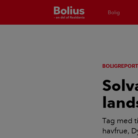
Bolig
BOLIGREPOR
Solv
land
Tag med ti
havfrue, D