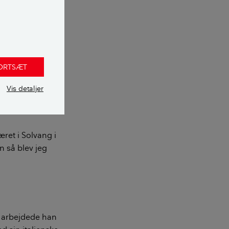
illage Bakery.
og sågar dansk
FORTSÆT
affe og et
Vis detaljer
i 1965.
æret i Solvang i
n så blev jeg
r arbejdede han