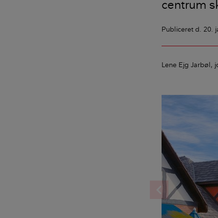
centrum s
Publiceret
d. 20. 
Lene Ejg Jarbøl
j
chevron_left