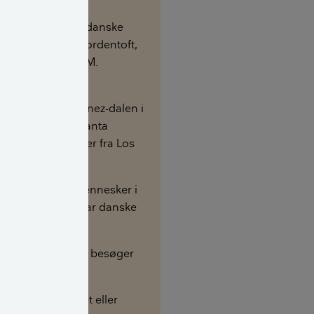
ret i 1911 af de 3 danske
rere Benedict Nordentoft,
P. Hornsyld og J.M.
sen.
g ligger i Santa Ynez-dalen i
rnien, 56 km fra Santa
a og 201 kilometer fra Los
s.
r 5.909 (2017) mennesker i
 ca. hver tiende har danske
-50.000 danskere besøger
g hvert år.
 er bedst i foråret eller