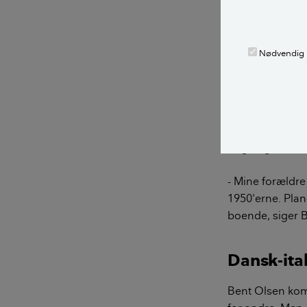
Et af omdrejnin
Her mødes både
Nødvendig
rugbrød.
Der er også tråd
stykke wienerb
Bag bagerforret
- Mine forældre 
1950'erne. Plane
boende, siger 
Dansk-ita
Bent Olsen kom