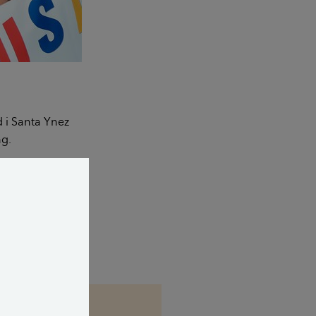
d i Santa Ynez
ng.
de var
 også mange, der
olvang