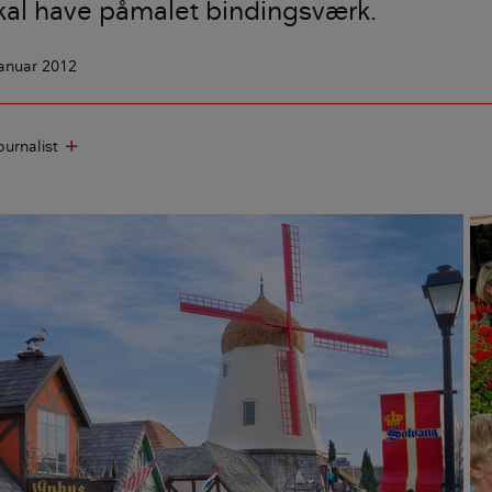
kal have påmalet bindingsværk.
januar 2012
ournalist
add