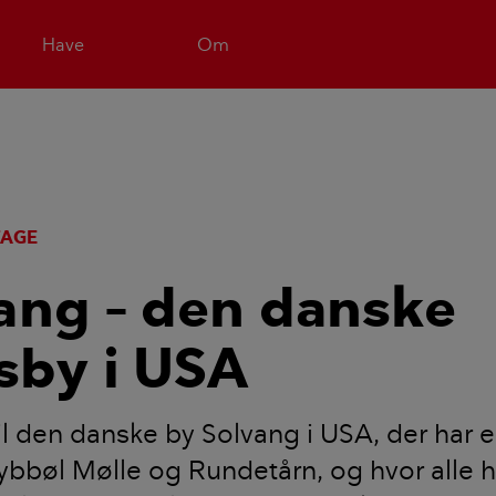
Have
Om
TAGE
ang – den danske
sby i USA
l den danske by Solvang i USA, der har 
ybbøl Mølle og Rundetårn, og hvor alle h