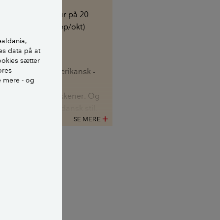
et, hvor der er en
snits temperatur på 20
. Om efteråret (sep/okt)
 der også druer.
ealdania,
es data på at
ningen af husene
ookies sætter
ores
digt er typisk amerikansk -
e mere - og
ore sofaer, store
orde og åbne køkkener. Og
et meget gammel dansk stil.
SE MERE
add
yen. Så