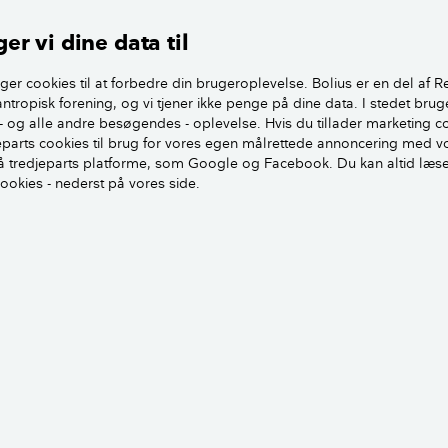
efterår
kket. Her bor ca. 5.300 mennesker, hvoraf
gennem
 danske aner.
er vi dine data til
grader
gerne i Solvang taler stadig dansk, mens
høstes
ger cookies til at forbedre din brugeroplevelse. Bolius er en del af R
antropisk forening, og vi tjener ikke penge på dine data. I stedet brug
er et slægtsskab med Danmark, fordi
Indret
- og alle andre besøgendes - oplevelse. Hvis du tillader marketing c
kom fra Danmark, uden at de selv taler
jeparts cookies til brug for vores egen målrettede annoncering med v
indven
er Karin Gert Nielsen, der arbejder fra
 tredjeparts platforme, som Google og Facebook. Du kan altid læs
med st
r ansat af Solvang for at fremme
cookies - nederst på vores side.
spiseb
ikke r
u til Dansker-dagene, som afholdes
u opleve, at der stadig danses folkedansen
", og at folk går i optog klædt i danske folkedragter gennem b
es og dyrkes i høj grad, siger Karin Gert Nielsen.