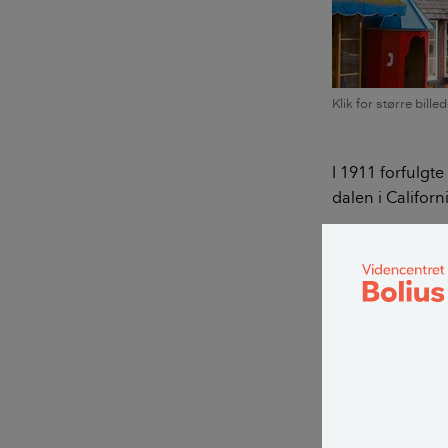
Klik for større bille
I 1911 forfulgt
dalen i Californ
Jorden blev uds
immigreret til 
kom direkte fr
LÆS OGSÅ:
Højskole 