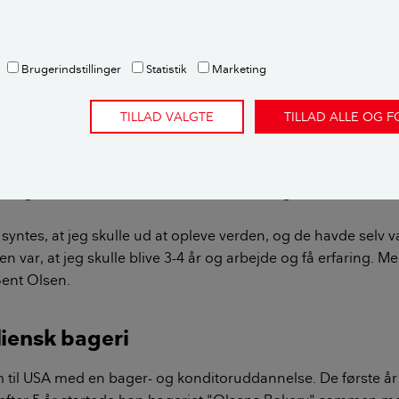
gspunkterne i byen er bager Olsens bageri, Olsen's Danish V
 indbyggerne og turisterne og køber spandauere, kringle 
Brugerindstillinger
Statistik
Marketing
TILLAD VALGTE
TILLAD ALLE OG 
løst internet, så du kan slå dig ned i butikken, nyde en kop k
rød og høre den seneste landsbysladder.
ningen står Bent Olsen, der kom til Solvang direkte fra Ærø 
syntes, at jeg skulle ud at opleve verden, og de havde selv v
n var, at jeg skulle blive 3-4 år og arbejde og få erfaring. Me
Bent Olsen.
liensk bageri
 til USA med en bager- og konditoruddannelse. De første å