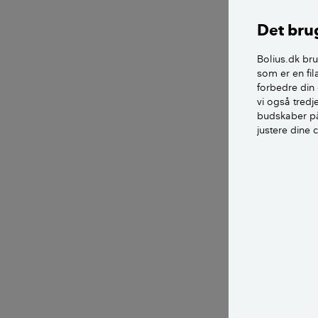
højskolen er lu
hver tiende har
Det brug
Nogle af indbyg
Bolius.dk bru
som er en fil
andre mere føl
forbedre din 
deres forfædre 
vi også tred
sproget, fortæll
budskaber på
Danmark, men e
justere dine 
turismen dertil.
- Men kommer d
hvert år, vil d
"Totur til Vejle
danskheden triv