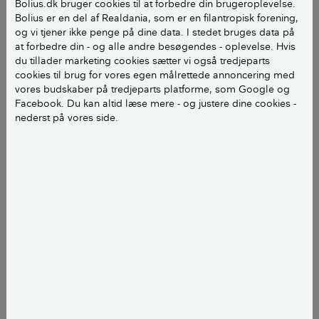
Bolius.dk bruger cookies til at forbedre din brugeroplevelse.
Bolius er en del af Realdania, som er en filantropisk forening,
og vi tjener ikke penge på dine data. I stedet bruges data på
Hvor skal flisen bruges?
at forbedre din - og alle andre besøgendes - oplevelse. Hvis
du tillader marketing cookies sætter vi også tredjeparts
cookies til brug for vores egen målrettede annoncering med
I vådrum (badeværelse, bryggers) på gulvet.
vores budskaber på tredjeparts platforme, som Google og
Facebook. Du kan altid læse mere - og justere dine cookies -
I vådrum (badeværelse, bryggers) på væggen.
nederst på vores side.
I ikke-vådrum (køkken, entre, stue m.m.) på
gulvet.
I ikke-vådrum (køkken, entre, stue m.m.) på
væggen.
NÆSTE