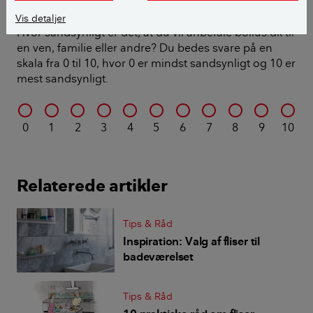
Ville du anbefale bolius.dk?
Vis detaljer
Hvor sandsynligt er det, at du vil anbefale bolius.dk til
en ven, familie eller andre? Du bedes svare på en
skala fra 0 til 10, hvor 0 er mindst sandsynligt og 10 er
mest sandsynligt.
0
1
2
3
4
5
6
7
8
9
10
Relaterede artikler
Tips & Råd
Inspiration: Valg af fliser til
badeværelset
Tips & Råd