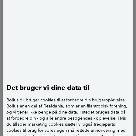
Historien om huset her i Nærum nord for København
er historien om, hvordan en tilbygning til et ældre
hus både kan give mere plads og mere livskvalitet
med skøn udsigt til have og skov. Men det er også en
historie om, hvordan familien Danmarks pladsbehov
er vokset betragteligt siden huset blev bygget i 1936.
Da Kristian og Annette overtog huset i 1996 var det
opdelt i to boliger – 80 kvadratmeter i stueetagen og
Det bruger vi dine data til
65 kvadratmeter på 1. salen. Huset havde i øvrigt
været ejet af den samme familie i alle årene.
Bolius.dk bruger cookies til at forbedre din brugeroplevelse.
Bolius er en del af Realdania, som er en filantropisk forening,
- Vi lavede det om til et enfamilieshus, indrettede
og vi tjener ikke penge på dine data. I stedet bruges data på
at forbedre din - og alle andre besøgendes - oplevelse. Hvis
køkkenalrum og havde værelser ovenpå. Siden har
du tillader marketing cookies sætter vi også tredjeparts
der også været andre både små og store
cookies til brug for vores egen målrettede annoncering med
byggeprojekter. Alle vores tre børn er født her, og de