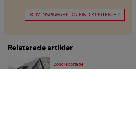
BLIV INSPIRERET OG FIND ARKITEKTER
Relaterede artikler
Boligreportage
Stål, glas og masser af hjemlig
hygge
Boligreportage
Ændret planløsning gav plads
til hele familien
Boligreportage
Statslånshus fik stor og