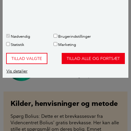
inden vandet kommer igennem pumpen, bliver
sorteret fra. Filteret skal naturligvis renses i ny og næ,
men det kan sikkert sparer jer for tilstoppede slanger,
der kan være meget svære at rense.
Nødvendig
Brugerindstillinger
Med venlig hilsen
Statistik
Marketing
Berit Rørbøl
TILLAD VALGTE
TILLAD ALLE OG FORTSÆT
Haveekspert
Vis detaljer
Læs mere om fageksperten her
Kilder, henvisninger og metode
Spørg Bolius: Dette er et brevkassesvar fra
Videncentret Bolius’ gratis brevkasse. Her kan alle
stille et spørgsmål om deres bolig. Emnet