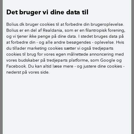
Vi har 3 vandtanke koblet sammen, de samler tag
vand, der opstår alge i de tanke det bruges til at
Det bruger vi dine data til
vande i drivhus med dryp slange, men de stopper til i
Bolius.dk bruger cookies til at forbedre din brugeroplevelse.
hullerne. Hvad kan vi gøre for at komme det til livs
Bolius er en del af Realdania, som er en filantropisk forening,
uden at skade vores planter.
og vi tjener ikke penge på dine data. I stedet bruges data på
at forbedre din - og alle andre besøgendes - oplevelse. Hvis
Hilsen Kurt
du tillader marketing cookies sætter vi også tredjeparts
cookies til brug for vores egen målrettede annoncering med
vores budskaber på tredjeparts platforme, som Google og
Facebook. Du kan altid læse mere - og justere dine cookies -
nederst på vores side.
Hej Kurt
Det er sjældent at man helt undgår alger i tanke og
tønder med regnvand, men der er nogle forhold der
kan mindske mængden og derved også generne her
fra. Som udgangspunkt skal man regne med at alger
trives rigtig godt i et næringsrigt miljø godt med lys