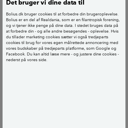
Det bruger vi dine data til
Bolius.dk bruger cookies til at forbedre din brugeroplevelse.
Bolius er en del af Realdania, som er en filantropisk forening,
og vi tjener ikke penge på dine data. I stedet bruges data på
at forbedre din - og alle andre besøgendes - oplevelse. Hvis
du tillader marketing cookies sætter vi også tredjeparts
cookies til brug for vores egen målrettede annoncering med
vores budskaber på tredjeparts platforme, som Google og
Facebook. Du kan altid læse mere - og justere dine cookies -
nederst på vores side.
Det er en særligt god ide at tømme og rense
tagrenderne efter løvfaldet om efteråret. På den
måde sikrer du, at de er klar til at modtage de
store mængder regn og sne, der falder i efterårs-
og vinterperioden. Hvis tagrenden er stoppet,
kan vandet flyde over og forårsage skader på
husmuren eller fundamentet.
Vær også opmærksom på, at både tagrender og