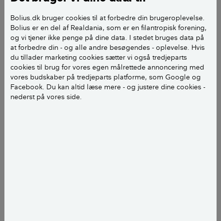
få rummet ned på et fugtigheden ned på 40%.
Bolius.dk bruger cookies til at forbedre din brugeroplevelse.
Men den får ikke fugtigheden længere ned,
Bolius er en del af Realdania, som er en filantropisk forening,
og vi tjener ikke penge på dine data. I stedet bruges data på
og samler omtrent 1 lille dl vand om dagen. Virker
at forbedre din - og alle andre besøgendes - oplevelse. Hvis
affugteren ikke
du tillader marketing cookies sætter vi også tredjeparts
optimalt, eller fungerer det ikke helt op den måde?
cookies til brug for vores egen målrettede annoncering med
vores budskaber på tredjeparts platforme, som Google og
Facebook. Du kan altid læse mere - og justere dine cookies -
Mvh Anders H
nederst på vores side.
Det kunne lyde som en affugter der ikke helt har den
rette kapacitet. Der er mange på markedet, og nogle
lover måske en kende mere end hvad godt er.
55 % er ikke i den kriminelle udgave. Har du
problemer med skimmel eller andet? For ellers skal