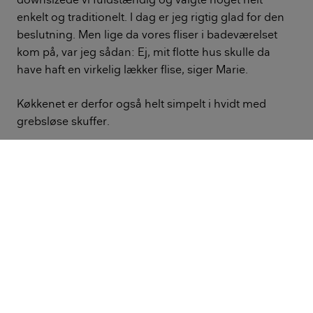
enkelt og traditionelt. I dag er jeg rigtig glad for den
beslutning. Men lige da vores fliser i badeværelset
kom på, var jeg sådan: Ej, mit flotte hus skulle da
have haft en virkelig lækker flise, siger Marie.
Køkkenet er derfor også helt simpelt i hvidt med
grebsløse skuffer.
Familie har ofret penge på lys og
Douglas-gulv
Derimod er der skruet maksimalt op for
lyssætningen, der er lavet af en lysarkitekt, for det
specialbyggede møbel i kontoret, og for gulvet, som
parret har valgt i lud-og sæbebehandlet
douglasgran.