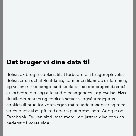
Entréen er med sine 17,2 kvadratmeter nemlig
markant større end de flestes. Og stik mod
almindelig logik er de ekstra kvadratmeter lagt til for
at spare plads og penge.
Hvis man gør et rum lidt større, end det normalt er,
kan man pludselig bruge pladsen til meget mere og
sågar kombinere to funktioner i ét rum. Her er
Det bruger vi dine data til
entréen derfor ikke bare en entré. Når man har taget
sine sko af, kan man vende sig om og bruge den som
Bolius.dk bruger cookies til at forbedre din brugeroplevelse.
en stue. På den måde sparer man i sidste ende
Bolius er en del af Realdania, som er en filantropisk forening,
kvadratmeter til ekstra rum, fortæller arkitekt Rasmus
og vi tjener ikke penge på dine data. I stedet bruges data på
at forbedre din - og alle andre besøgendes - oplevelse. Hvis
Skaarup fra 2r Arkitekter, der har tegnet huset.
du tillader marketing cookies sætter vi også tredjeparts
cookies til brug for vores egen målrettede annoncering med
vores budskaber på tredjeparts platforme, som Google og
Arkitekttegnet hus var drømmen
Facebook. Du kan altid læse mere - og justere dine cookies -
nederst på vores side.
Netop den slags besparende idéer lagde husets ejer,
Marie, mærke til, da hun for et par år siden læste