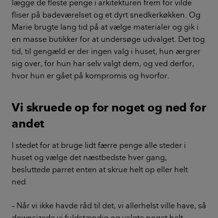
lægge de fleste penge i arkitekturen frem for vilde
fliser på badeværelset og et dyrt snedkerkøkken. Og
Marie brugte lang tid på at vælge materialer og gik i
en masse butikker for at undersøge udvalget. Det tog
tid, til gengæld er der ingen valg i huset, hun ærgrer
sig over, for hun har selv valgt dem, og ved derfor,
hvor hun er gået på kompromis og hvorfor.
Vi skruede op for noget og ned for
andet
I stedet for at bruge lidt færre penge alle steder i
huset og vælge det næstbedste hver gang,
besluttede parret enten at skrue helt op eller helt
ned.
– Når vi ikke havde råd til det, vi allerhelst ville have, så
downsizede vi fuldstændig og valgte noget helt