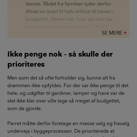
løsnes. Rådet fra familien lyder derfor:
Afsæt en kvart til halv million til haven i
budgettet. Haven her, hvor de selv har
lavet det meste, har kostet 175.000 kr.
SE MERE
add
Ikke penge nok – så skulle der
prioriteres
Men som det så ofte forholder sig, kunne alt fra
drømmen ikke opfyldes. For der var ikke penge til det
hele, og udgifter til gardiner, lamper og have var de
slet ikke klar over ville tage så meget af budgettet,
som de gjorde.
Parret måtte derfor foretage en masse valg og fravalg
undervejs i byggeprocessen. De prioriterede at