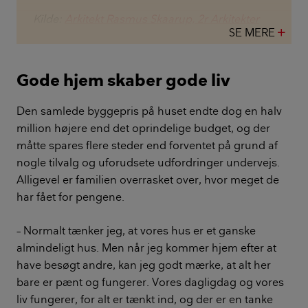
Kilde:
Arkitekt Rasmus Skaarup, 2r Arkitekter
SE MERE
add
Gode hjem skaber gode liv
Den samlede byggepris på huset endte dog en halv
million højere end det oprindelige budget, og der
måtte spares flere steder end forventet på grund af
nogle tilvalg og uforudsete udfordringer undervejs.
Alligevel er familien overrasket over, hvor meget de
har fået for pengene.
– Normalt tænker jeg, at vores hus er et ganske
almindeligt hus. Men når jeg kommer hjem efter at
have besøgt andre, kan jeg godt mærke, at alt her
bare er pænt og fungerer. Vores dagligdag og vores
liv fungerer, for alt er tænkt ind, og der er en tanke