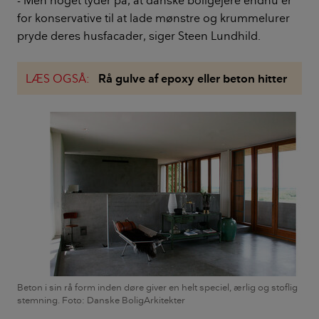
- Men noget tyder på, at danske boligejere endnu er
for konservative til at lade mønstre og krummelurer
pryde deres husfacader, siger Steen Lundhild.
LÆS OGSÅ:
Rå gulve af epoxy eller beton hitter
Beton i sin rå form inden døre giver en helt speciel, ærlig og stoflig
stemning. Foto: Danske BoligArkitekter