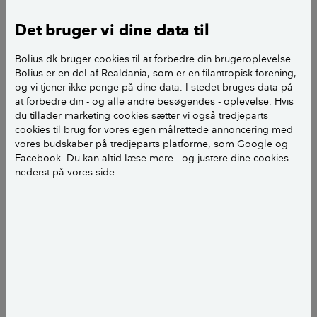
måde
Det bruger vi dine data til
I dag er beton det mest brugte byggemateriale og
takket være innovative arkitekter, designere og
Bolius.dk bruger cookies til at forbedre din brugeroplevelse.
videnskabsfolk, er der kommet nye betontyper til, der
Bolius er en del af Realdania, som er en filantropisk forening,
og vi tjener ikke penge på dine data. I stedet bruges data på
gør det muligt at bruge materialet på nye måder, fx
at forbedre din - og alle andre besøgendes - oplevelse. Hvis
tilsat mønstre, farver og en langt højere grad af
du tillader marketing cookies sætter vi også tredjeparts
kreativitet.
cookies til brug for vores egen målrettede annoncering med
vores budskaber på tredjeparts platforme, som Google og
Facebook. Du kan altid læse mere - og justere dine cookies -
nederst på vores side.
Hvad er beton?
Beton er et miks af forskellige
naturmaterialer. For at lave beton skal du
bruge cement (som er en blanding af kalk
og ler), sand, sten og vand.
Beton er - som havregrød - vådt og muligt
at forme, inden det hærder og tørrer, for