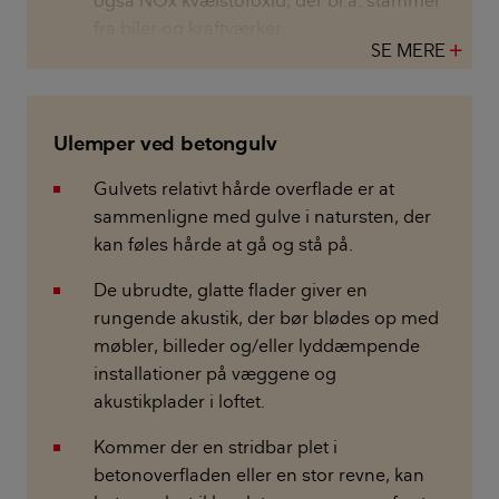
også NOx kvælstofoxid, der bl.a. stammer
fra biler og kraftværker.
SE MERE
add
Ulemper ved betongulv
Gulvets relativt hårde overflade er at
sammenligne med gulve i natursten, der
kan føles hårde at gå og stå på.
De ubrudte, glatte flader giver en
rungende akustik, der bør blødes op med
møbler, billeder og/eller lyddæmpende
installationer på væggene og
akustikplader i loftet.
Kommer der en stridbar plet i
betonoverfladen eller en stor revne, kan