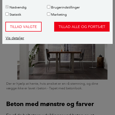
havemøbler i beton kan derfor stå ude hele året uden
Nødvendig
Brugerindstillinger
at tage skade, siger Betina Flies.
Statistik
Marketing
TILLAD VALGTE
TILLAD ALLE OG FORTSÆT
Vis detaljer
Der er hjælp at hente, hvis ønsket er en rå stemning, og dine
vægge ikke er lavet i beton - Tapet med betonlook.
Beton med mønstre og farver