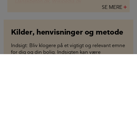
Danskbeton.dk
,
Wikipedia.dk
SE MERE
add
Kilder, henvisninger og metode
Indsigt: Bliv klogere på et vigtigt og relevant emne
for dig og din bolig. Indsigten kan være
personbåret, dybdegående eller
perspektiverende, og bygger på uvildighed samt
dokumenteret viden. Indholdet bliver løbende
ajourført.
Alle bidragsydere:
Louise Skøtt Gadeberg
,
journalist
Julie Vöge
,
journalist
Lavet i samarbejde med Danske