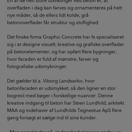
En af de helt store udviklinger ved beton er, at
overfladen i dag kan farves og ornamenteres på helt
nye måder, så de ellers lidt kolde, grå
betonoverflader får struktur og stoflighed.
Det finske firma Graphic Concrete har fx specialiseret
sig i at designe visuelt, kreative og grafiske overflader
på betonelementer, og har opført flere bygninger,
hvor facaden er fuld af mønstre, farver og
fotografiske udsmykninger.
Det gælder bl.a. Viborg Landsarkiv, hvor
betonfacaden er udsmykket, så den ligner en stor
bogreol med bøger i forskellige nuancer. Denne
kreative indgang til beton har Steen Lundhild, arkitekt
MAA og indehaver af Lundhilds Tegnestue ApS flere
gang forsøgt at sælge ind til sine kunder.