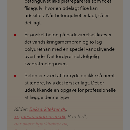
betongulvet ikke pletrepareres som fx et
flisegulv, hvor en ødelagt flise kan
udskiftes. Når betongulvet er lagt, så er
det lagt.
Er ønsket beton på badeværelset kræver
det vandsikringsmembran og to lag
polyurethan med en speciel vandskyende
overflade. Det fordyrer selvfølgelig
kvadratmeterprisen.
Beton er svært at fortryde og ikke så nemt
at ændre, hvis det først er lagt. Det er
udelukkende en opgave for professionelle
at lægge denne type.
Kilder:
Baksarkitekter.dk
,
Tegnestuenlorenzen.dk
, Barch.dk,
danskeboligarkitekter.dk
,