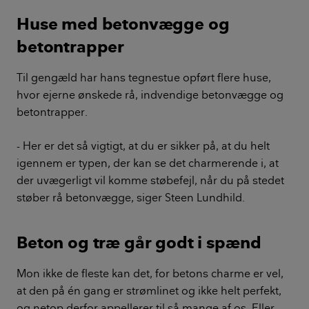
Huse med betonvægge og
betontrapper
Til gengæld har hans tegnestue opført flere huse,
hvor ejerne ønskede rå, indvendige betonvægge og
betontrapper.
- Her er det så vigtigt, at du er sikker på, at du helt
igennem er typen, der kan se det charmerende i, at
der uvægerligt vil komme støbefejl, når du på stedet
støber rå betonvægge, siger Steen Lundhild.
Beton og træ går godt i spænd
Mon ikke de fleste kan det, for betons charme er vel,
at den på én gang er strømlinet og ikke helt perfekt,
og netop derfor appellerer til så mange af os. Eller