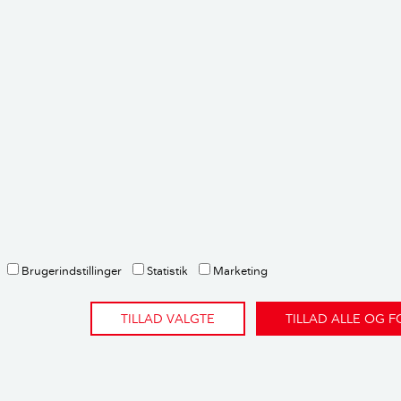
envisninger og metode
ette er et brevkassesvar fra Videncentret Bolius’ gratis brev
spørgsmål om deres bolig. Emnet undersøges og besvares af en
 ekspertise på netop det emne.
Spørg Bolius her.
dere:
gekspert
Brugerindstillinger
Statistik
Marketing
TILLAD VALGTE
TILLAD ALLE OG 
rtikler