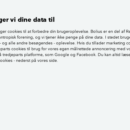
lerer et sådan anlæg, hvis man mener at det er for besværligt
 kalkning af de elektriske apparater i huset, som vaskemaskine
er vi dine data til
t gør ikke vandet renere, tvært imod. Vandet bliver tilsat kem
 det blev tilladt at anvende blødgøringsanlæg på det kolde va
ger cookies til at forbedre din brugeroplevelse. Bolius er en del af R
antropisk forening, og vi tjener ikke penge på dine data. I stedet brug
tig nogen videnskabelig begrundelse for at magnetisme har 
- og alle andre besøgendes - oplevelse. Hvis du tillader marketing c
en i vandet.
jeparts cookies til brug for vores egen målrettede annoncering med v
 tredjeparts platforme, som Google og Facebook. Du kan altid læs
cookies - nederst på vores side.
lk i drikkevandet
en
Tine R. Sode
Fagekspert, Bygningskonstruktør
Læs mere om fageksperten her