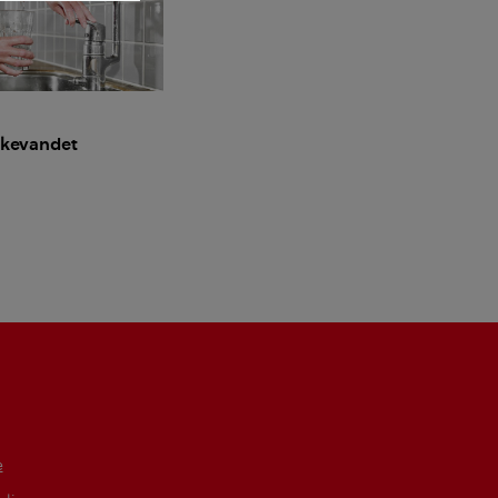
ikkevandet
e