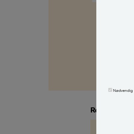
Kilder, h
Spørg Bolius: D
alle stille et 
fagekspert med
Alle bidragsy
Tine R. Sode
,
fa
Nødvendig
Relaterede a