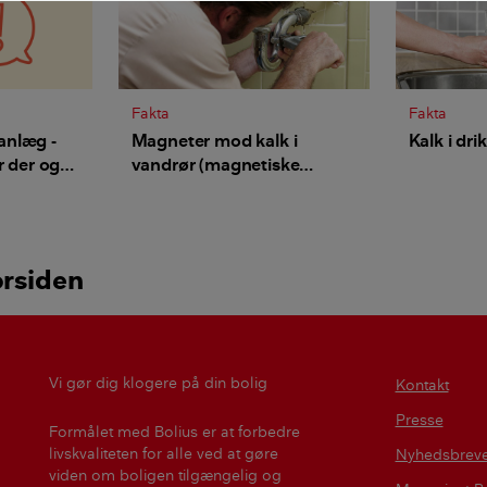
Fakta
Fakta
anlæg -
Magneter mod kalk i
Kalk i dr
r der også
vandrør (magnetiske
kalkspaltere)
orsiden
Vi gør dig klogere på din bolig
Kontakt
Presse
Formålet med Bolius er at forbedre
livskvaliteten for alle ved at gøre
Nyhedsbrev
viden om boligen tilgængelig og