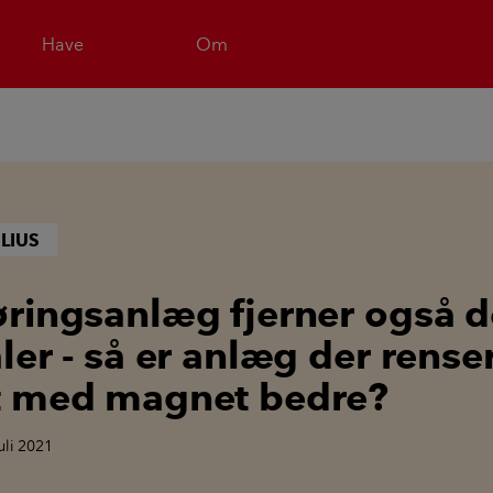
Have
Om
LIUS
ringsanlæg fjerner også 
ler - så er anlæg der rense
t med magnet bedre?
juli 2021