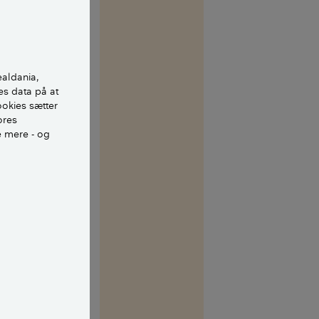
 med kalk
 og
ikalier. Det var
nd i Danmark.
ealdania,
es data på at
den store
ookies sætter
ores
e mere - og