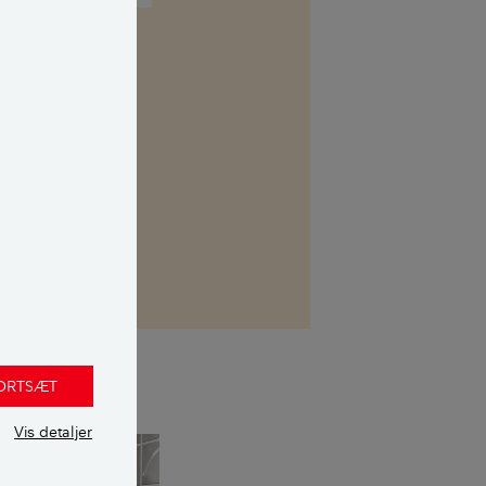
kasse. Her kan
 uvildig
FORTSÆT
Vis detaljer