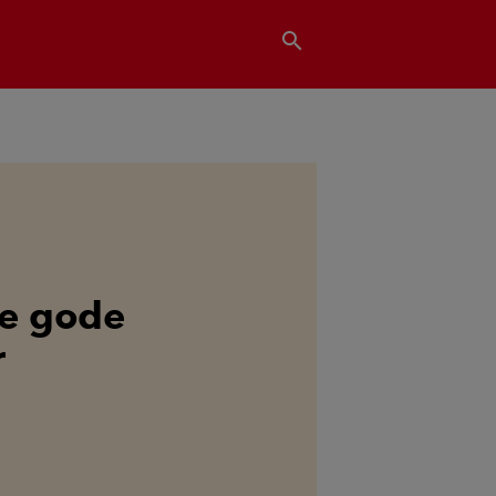
search
de gode
r