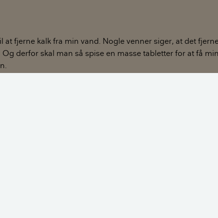
 at fjerne kalk fra min vand. Nogle venner siger, at det fjerne
 Og derfor skal man så spise en masse tabletter for at få mi
n.
 sagde, at et LAGUR vandbehandlingsanlæg er meget bedre
e ved, at vandet kommer forbi en kraftig magnet!
 for, at Bolius kan uddybe fordele og gener ved
nlæg til vandet gør, at der ikke er kalk og andre mineraler i