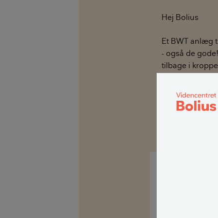
Hej Bolius
Et BWT anlæg til
- også de gode!
tilbage i kroppe
En af vennerne
Det skulle virk
Er der mulighed
de to anlæg?
Venlig hilsen E
Hej Erling T
Et blødgøringsa