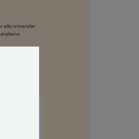
r alle mineraler
neralerne
 for sundheden.
 vandet. Man