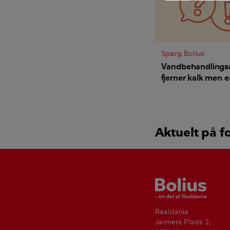
Spørg Bolius
Vandbehandlings
fjerner kalk men e
ulemper?
Aktuelt på f
Bolius
Realdania
Jarmers Plads 2,