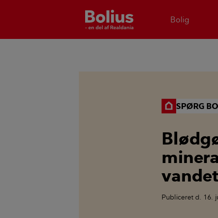
Bolig
SPØRG BO
Blødgø
minera
vande
Publiceret
d. 16. 