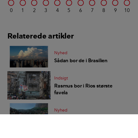
0
1
2
3
4
5
6
7
8
9
10
Relaterede artikler
Nyhed
Sådan bor de i Brasilien
Indsigt
Rasmus bor i Rios største
favela
Nyhed
Rundt om boligerne i Brasilien