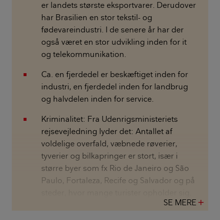
er landets største eksportvarer. Derudover
har Brasilien en stor tekstil- og
fødevareindustri. I de senere år har der
også været en stor udvikling inden for it
og telekommunikation.
Ca. en fjerdedel er beskæftiget inden for
industri, en fjerdedel inden for landbrug
og halvdelen inden for service.
Kriminalitet: Fra Udenrigsministeriets
rejsevejledning lyder det: Antallet af
voldelige overfald, væbnede røverier,
tyverier og bilkapringer er stort, især i
større byer som fx Rio de Janeiro og São
Paulo, Fortaleza, Recife og Salvador og på
steder, hvor mange turister opholder sig.
SE MERE
add