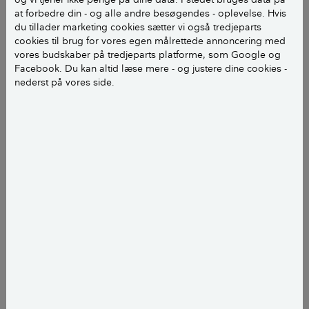
at forbedre din - og alle andre besøgendes - oplevelse. Hvis
Der bor en række danskere i Brasilien, og
du tillader marketing cookies sætter vi også tredjeparts
Videncentret Bolius har fundet 5 af dem.
cookies til brug for vores egen målrettede annoncering med
vores budskaber på tredjeparts platforme, som Google og
Læs om dem her:
Facebook. Du kan altid læse mere - og justere dine cookies -
nederst på vores side.
Frank købte faldefærdigt bordel i Sao Luis
for 100.000 kroner
Rasmus bor i Rios største favela
Fra Aabybro til Rio
Portner og vagter passer på Charlotte i
Sao Paulo
Det var en af de største forandringer i hverdagen for
Ricardo Viana Vargas og hans kone og 2 døtre på 17
og 13, da de flyttede til Danmark for 4 år siden i
forbindelse med hans job som diplomat.