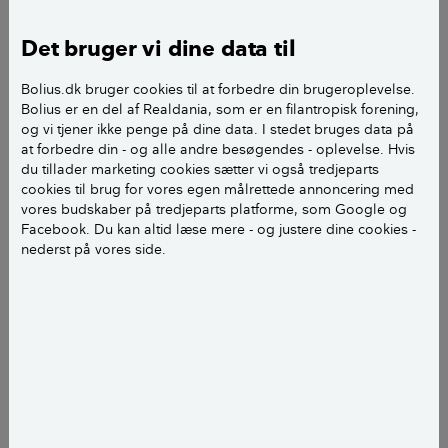
I beboerforeningen har vi nogle læbælter, som
kommunen fra start af har beplantet med buske, som
Det bruger vi dine data til
når op i 5 meters højde.
Bolius.dk bruger cookies til at forbedre din brugeroplevelse.
Desværre siger lokalplanen maksimalt 3 meter i
Bolius er en del af Realdania, som er en filantropisk forening,
og vi tjener ikke penge på dine data. I stedet bruges data på
højden, hvilket også ønskes af beboerne, ikke mindst
at forbedre din - og alle andre besøgendes - oplevelse. Hvis
de, som bor mod syd bagved. Så vidt jeg kan
du tillader marketing cookies sætter vi også tredjeparts
bestemme planten, er det en hvid kornel, som både
cookies til brug for vores egen målrettede annoncering med
udkonkurrerer alle andre buske og også spinger i
vores budskaber på tredjeparts platforme, som Google og
Facebook. Du kan altid læse mere - og justere dine cookies -
skov på plæneområder, hvis den ikke slås ned med
nederst på vores side.
hård hånd.
Nu vil vi prøve total fjernelse og plante noget helt
andet. Kan Bolius anbefale nogle velegnede buske til
læbælte, gerne, men ikke nødvendigvis, med
blomster? Planter som absolut kun når de 3 meter i
højden? Gerne flere forskellige.