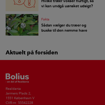
Hvilke træer vokser hurtigt, så
vi kan undgå uønsket udsigt?
Fakta
Sådan vælger du træer og
buske til den nemme have
Aktuelt på forsiden
Bolius
Realdania
Jarmers Plads 2,
1551 København V
CVR-nr. 55542228