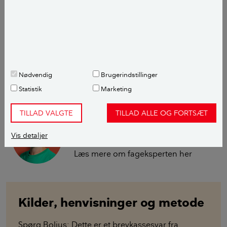
Sidstnævnte er hjemmehørende og tiltrækker både
sommerfugle og andre bestøvere.
Andre muligheder kunne være sargentsæble, tørst,
surbær eller blodribs.
Nødvendig
Brugerindstillinger
Statistik
Marketing
Med venlig hilsen
TILLAD VALGTE
TILLAD ALLE OG FORTSÆT
Berit Rørbøl
Vis detaljer
Haveekspert
Læs mere om fageksperten her
Kilder, henvisninger og metode
Spørg Bolius: Dette er et brevkassesvar fra