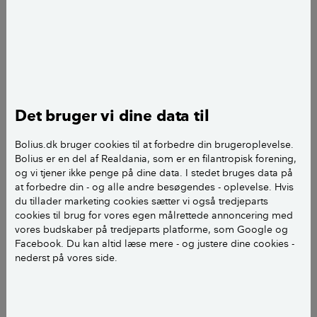
Jeg er ved at få bygget et større sommerhus - ca. 160
m2.
Huset bliver jo BR18 og selvfølgelig moderne (!)
Det bruger vi dine data til
Opvarmning med jordvarme.
Bolius.dk bruger cookies til at forbedre din brugeroplevelse.
Stedet forsynes med vand fra vandværk. Området er
Bolius er en del af Realdania, som er en filantropisk forening,
ikke kloakeret og der er ikke adgang til fjernvarme.
og vi tjener ikke penge på dine data. I stedet bruges data på
at forbedre din - og alle andre besøgendes - oplevelse. Hvis
du tillader marketing cookies sætter vi også tredjeparts
Huset får to badeværelser og derudover 2
cookies til brug for vores egen målrettede annoncering med
tappesteder (køkken og Bryggers) med varmt vand
vores budskaber på tredjeparts platforme, som Google og
Facebook. Du kan altid læse mere - og justere dine cookies -
nederst på vores side.
Jeg skal tage stilling til størrelse på vandvarmer -
dette er spørgsmål et. Jeg tænker 110 liter.
Spørgsmål to er - kan det være fornuftigt at overveje