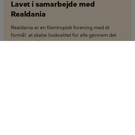
Lavet i samarbejde med
Realdania
Realdania er en filantropisk forening med ét
formål: at skabe livskvalitet for alle gennem det
byggede miljø.
Videncentret Bolius er ejet af Realdania, og kan
dermed være 100 % ikke-kommerciel.
LÆS MERE OM REALDANIA
Ville du anbefale bolius.dk?
Hvor sandsynligt er det, at du vil anbefale bolius.dk til
en ven, familie eller andre? Du bedes svare på en