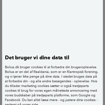
Klik for større billeder og swipe for flere billeder
Kort om Kvotehuset
Det bruger vi dine data til
Kvotehuset er del af Realdania By & Bygs
eksperimenterende byggeri MiniCO2 husene
Bolius.dk bruger cookies til at forbedre din brugeroplevelse.
i Nyborg. De seks huse stod færdige i 2014 og
Bolius er en del af Realdania, som er en filantropisk forening,
og vi tjener ikke penge på dine data. I stedet bruges data på
er i dag solgt til private. Kvotehuset er tegnet af
at forbedre din - og alle andre besøgendes - oplevelse. Hvis
Pluskontoret. Huset har fokus på at nedbringe
du tillader marketing cookies sætter vi også tredjeparts
CO2-udledningen ved at skrue ned for
cookies til brug for vores egen målrettede annoncering med
beboernes forbrug af el, vand og varme.
vores budskaber på tredjeparts platforme, som Google og
Facebook. Du kan altid læse mere - og justere dine cookies -
nederst på vores side.