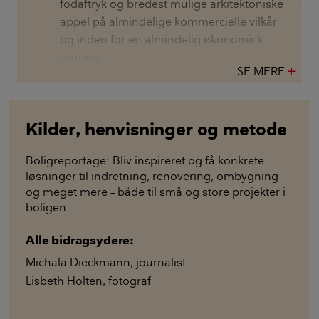
fodaftryk og bredest mulige arkitektoniske
appel på almindelige kommercielle vilkår
og inden for en almindelig økonomisk
ramme.
SE MERE
add
Kilder, henvisninger og metode
Boligreportage: Bliv inspireret og få konkrete
løsninger til indretning, renovering, ombygning
og meget mere – både til små og store projekter i
boligen.
Alle bidragsydere:
Michala Dieckmann
,
journalist
Lisbeth Holten
,
fotograf