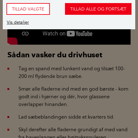
TILLAD VALGTE
TILLAD ALLE OG FORTSÆT
Vis detaljer
Sådan vasker du drivhuset
Tag en spand med lunkent vand og tilsæt 100-
200 ml flydende brun sæbe.
Smør alle fladerne ind med en god børste - kom
godt ind i hjørner og dér, hvor glassene
overlapper hinanden.
Lad sæbeblandingen sidde et kvarters tid.
Skyl derefter alle fladerne grundigt af med vand
fra haveslangen eller højtryksspuleren.