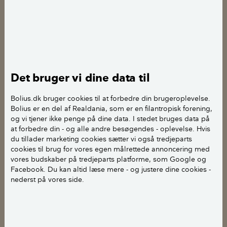
Dyrkning af tomater i drivhus
Plant tomatplanterne i drivhus, når
minimumstemperaturen i drivhuset er 15
grader.
Bind planterne op til en stok (fx bambus), et
Det bruger vi dine data til
stativ, eller snor eller ståltråd, der sidder fast på
Bolius.dk bruger cookies til at forbedre din brugeroplevelse.
væggen, så tomatplanterne får hjælp til at vokse
Bolius er en del af Realdania, som er en filantropisk forening,
i vejret.
og vi tjener ikke penge på dine data. I stedet bruges data på
at forbedre din - og alle andre besøgendes - oplevelse. Hvis
Knib sideskud i bladhjørnerne på
du tillader marketing cookies sætter vi også tredjeparts
hovedstammen af under væksten. Forestil dig et
cookies til brug for vores egen målrettede annoncering med
skud, hvorpå der sidder et blad. Mellem bladet
vores budskaber på tredjeparts platforme, som Google og
Facebook. Du kan altid læse mere - og justere dine cookies -
og skuddet kommer der et sideskud, der så skal
nederst på vores side.
knibes af.
Sideskud på busktomater knibes ikke, da de ikke
har nogen stamme, men er buskformede.