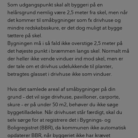
Som udgangspunkt skal alt byggeri på en
helårsgrund nemlig være 2,5 meter fra skel, men når
det kommer til småbygninger som fx drivhuse og
mindre redskabsskure, er det dog muligt at bygge
tættere på skel.
Bygningen må i så fald ikke overstige 2,5 meter på
det højeste punkt i bræmmen langs skel. Normalt må
der heller ikke vende vinduer ind mod skel, men er
der tale om et drivhus udelukkende til planter,
betragtes glasset i drivhuse ikke som vinduer.
Hvis det samlede areal af småbygninger på din
grund – det vil sige drivhuse, pavilloner, carporte,
skure – er på under 50 m2, behøver du ikke søge
byggetilladelse. Når drivhuset står færdigt, skal du
selv sørge for at registrere det i Bygnings- og
Boligregistret (BBR), da kommunen ikke automatisk
opdaterer BBR, når byggeriet ikke har krævet