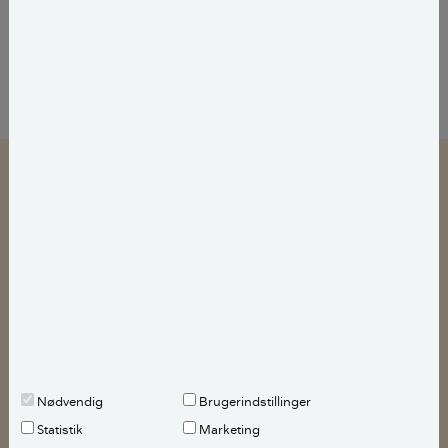
Indsigt
De 10 mest populære planter i danske drivhuse
Rengøring af drivhus
Både kryb og sygdomme kan overvintre i drivhuset
og angribe dine planter i drivhuset. Derfor er det den
god idé at vaske drivhuset ned, inden du tager hul på
en ny sæson.
Nødvendig
Brugerindstillinger
Statistik
Marketing