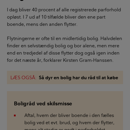
I dag bliver 40 procent af alle registrerede parforhold
opløst. I 7 ud af 10 tilfælde bliver den ene part
boende, mens den anden flytter.
Flytningerne er ofte til en midlertidig bolig. Halvdelen
finder en selvstændig bolig og bor alene, men mere
end en tredjedel af disse flytter dog også igen inden
for det næste år, forklarer Kirsten Gram-Hanssen.
LÆS OGSÅ:
Så dyr en bolig har du råd til at købe
Boligråd ved skilsmisse
Aftal, hvem der bliver boende i den fælles
bolig ved et evt. brud, og hvem der flytter,
mens alt stadig er godt i parforholdet.