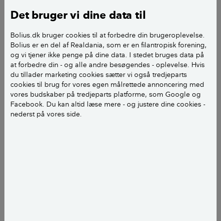
Når 2 mennesker slutter deres forhold eller
Det bruger vi dine data til
ægteskab, flytter den ene part i langt de fleste tilfælde
Bolius.dk bruger cookies til at forbedre din brugeroplevelse.
fra det fælles hjem meget hurtigt. Der kan opstå et
Bolius er en del af Realdania, som er en filantropisk forening,
behov for en akut bolig, da der kan være tale om
og vi tjener ikke penge på dine data. I stedet bruges data på
timer eller få dage, og så er det svært at finde en ny
at forbedre din - og alle andre besøgendes - oplevelse. Hvis
bolig.
du tillader marketing cookies sætter vi også tredjeparts
cookies til brug for vores egen målrettede annoncering med
vores budskaber på tredjeparts platforme, som Google og
Men så er det godt, at kommunen kan hjælpe  eller
Facebook. Du kan altid læse mere - og justere dine cookies -
det tror i hvert fald langt de fleste danskere, at den
nederst på vores side.
kan.
- Vi kan se på de henvendelser, som kommunerne får
fra danskerne, at langt de fleste har en forventning
om, at kommunen ordner boligsituationen for dem,
siger konsulent i Kommunernes Landsforening, Rafai
Atia.