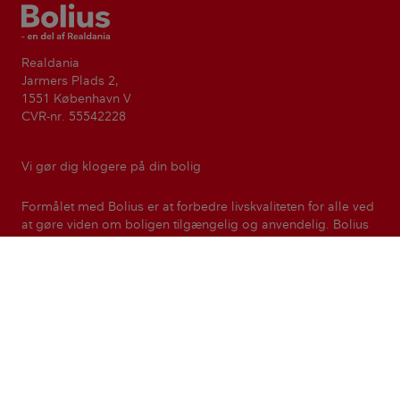
Bolius
Realdania
Jarmers Plads 2,
1551 København V
CVR-nr. 55542228
Vi gør dig klogere på din bolig
Formålet med Bolius er at forbedre livskvaliteten for alle ved
at gøre viden om boligen tilgængelig og anvendelig. Bolius
er en del af den filantropiske forening Realdania.
Realdania
Kontakt
Presse
Nyhedsbreve