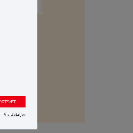
kasse. Her kan
 uvildig
FORTSÆT
Vis detaljer