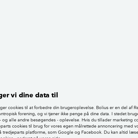
er vi dine data til
ger cookies til at forbedre din brugeroplevelse. Bolius er en del af R
antropisk forening, og vi tjener ikke penge på dine data. I stedet brug
- og alle andre besøgendes - oplevelse. Hvis du tillader marketing c
ang ikke så godt med sådanne svampeangreb, da den er tr
jeparts cookies til brug for vores egen målrettede annoncering med v
 tredjeparts platforme, som Google og Facebook. Du kan altid læs
vivl, men jeg frygter faktisk, at der er tale om den Ægte huss