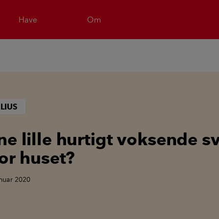
Have
Om
LIUS
ne lille hurtigt voksende 
for huset?
anuar 2020