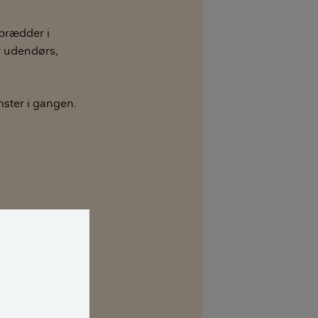
sbrædder i
r udendørs,
mster i gangen.