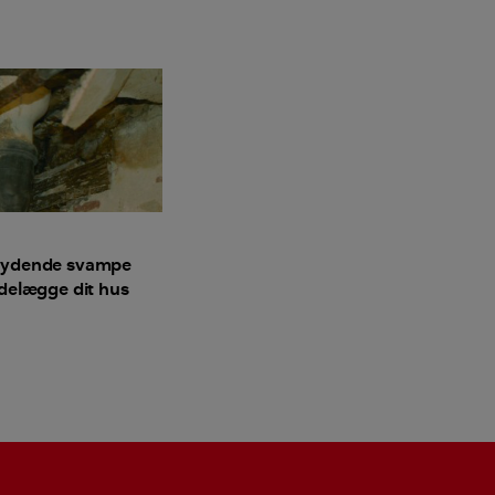
rydende svampe
delægge dit hus