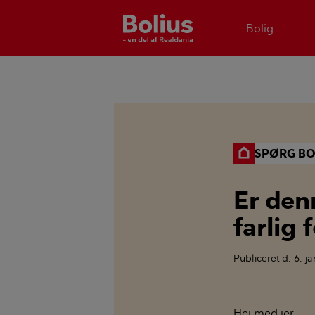
Bolig
SPØRG BO
Er den
farlig 
Publiceret
d. 6. j
Hej med jer.