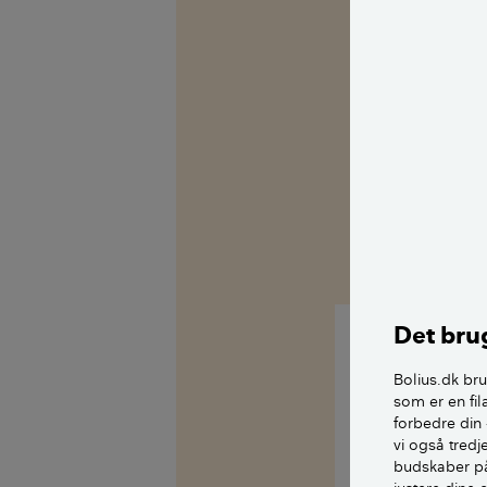
Det brug
Bolius.dk bru
Hej med jer
som er en fil
forbedre din 
Det er nu en g
vi også tred
budskaber på
Jeg var lidt i t