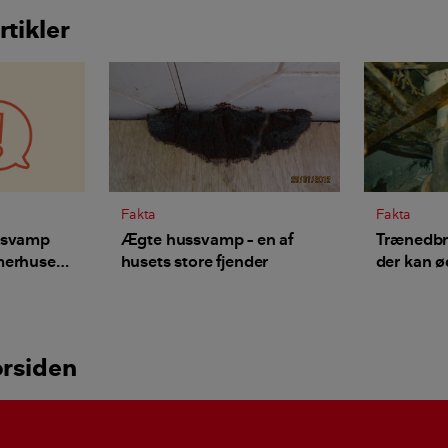
rtikler
Fakta
Fakta
 svamp
Ægte hussvamp – en af
Trænedb
erhuset -
husets store fjender
der kan ø
orsiden