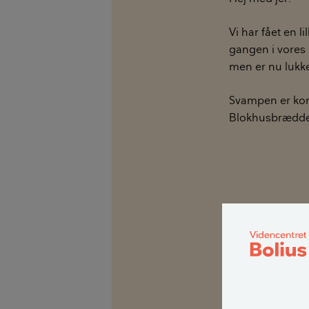
Vi har fået en 
gangen i vores 
men er nu lukk
Svampen er komm
Blokhusbrædder