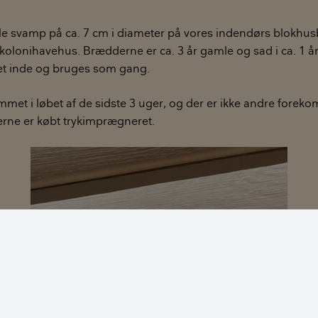
lille svamp på ca. 7 cm i diameter på vores indendørs blokhu
kolonihavehus. Brædderne er ca. 3 år gamle og sad i ca. 1 å
et inde og bruges som gang.
et i løbet af de sidste 3 uger, og der er ikke andre foreko
ne er købt trykimprægneret.