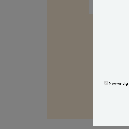
LÆS OGSÅ:
Kilder, h
Spørg Bolius: D
alle stille et 
fagekspert med
Nødvendig
Alle bidragsy
Morten Mathia