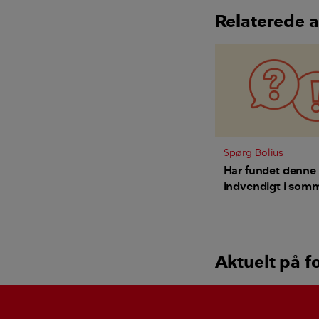
Relaterede a
Spørg Bolius
Har fundet denne
indvendigt i somm
er den farlig og
trænedbrydende?
Aktuelt på f