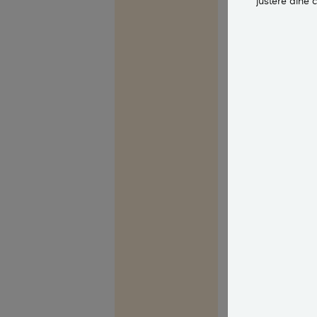
justere dine 
er meget, meget
Jeg sendte derf
Helstrup, og h
Så I skal hurtig
udbedring i gan
Ægte hussvamp 
Held og lykke 
Med venlig hils