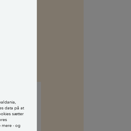
ealdania,
es data på at
ookies sætter
ænedbrydende.
ores
e mere - og
vamp her. Og den