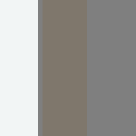
fra Bøgh &
sat den rette
som jeres.