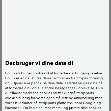
Det bruger vi dine data til
Bolius.dk bruger cookies til at forbedre din brugeroplevelse.
Bladlus på en rosenknop. Roser bliver ofte angrebet af bladlus.
Bolius er en del af Realdania, som er en filantropisk forening,
Lusene går som regel efter friske skud og knopper.
og vi tjener ikke penge på dine data. I stedet bruges data på
Foto: Lynne Dumond
at forbedre din - og alle andre besøgendes - oplevelse. Hvis
Bladlus er små dråbeformede insekter, der typisk er
du tillader marketing cookies sætter vi også tredjeparts
cookies til brug for vores egen målrettede annoncering med
1-3 mm lange. De kan være både grønlige, gullige,
vores budskaber på tredjeparts platforme, som Google og
brune eller sorte alt efter art.
Facebook. Du kan altid læse mere - og justere dine cookies -