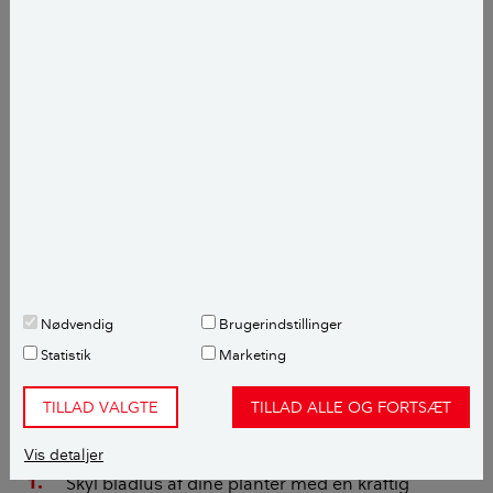
Mariehøne i gang med at fortære en bladlus. Du kan holde antallet
af bladlus i haven nede, hvis du sørger for gode forhold for
naturlige fjender som mariehøns.
Foto: Bigstockphoto
Nødvendig
Brugerindstillinger
Statistik
Marketing
Hvordan bekæmper du bladlus?
TILLAD VALGTE
TILLAD ALLE OG FORTSÆT
Du kan tackle angreb af bladlus på tre måder:
Vis detaljer
Skyl bladlus af dine planter med en kraftig