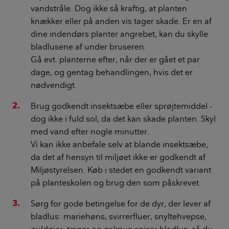
vandstråle. Dog ikke så kraftig, at planten
knækker eller på anden vis tager skade. Er en af
dine indendørs planter angrebet, kan du skylle
bladlusene af under bruseren.
Gå evt. planterne efter, når der er gået et par
dage, og gentag behandlingen, hvis det er
nødvendigt.
Brug godkendt insektsæbe eller sprøjtemiddel -
dog ikke i fuld sol, da det kan skade planten. Skyl
med vand efter nogle minutter.
Vi kan ikke anbefale selv at blande insektsæbe,
da det af hensyn til miljøet ikke er godkendt af
Miljøstyrelsen. Køb i stedet en godkendt variant
på planteskolen og brug den som påskrevet.
Sørg for gode betingelse for de dyr, der lever af
bladlus: mariehøns, svirrerfluer, snyltehvepse,
guldøjer, tæger og galmyg spiser bladlus, så du