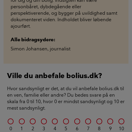
for dig og din bolig. Indsigten kan være
personbåret, dybdegående eller
perspektiverende, og bygger på uvildighed samt
dokumenteret viden. Indholdet bliver løbende
ajourført.
Alle bidragsydere:
Simon Johansen
,
journalist
Ville du anbefale bolius.dk?
Hvor sandsynligt er det, at du vil anbefale bolius.dk til
en ven, familie eller andre? Du bedes svare på en
skala fra 0 til 10, hvor 0 er mindst sandsynligt og 10 er
mest sandsynligt.
0
1
2
3
4
5
6
7
8
9
10