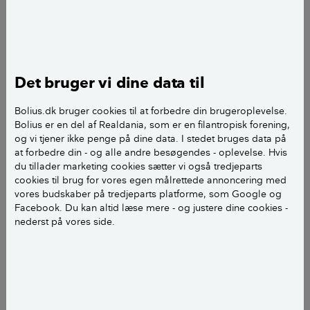
Foto: Simon Johansen
D
a Torben Laubst forlod jobbet som civilingeniør for
at gå på pension, var han fast besluttet. Under ingen
omstændigheder ville han besøge
Det bruger vi dine data til
ingeniørakademiet, hvor han arbejdede de sidste 15
år af sin karriere.
Bolius.dk bruger cookies til at forbedre din brugeroplevelse.
Bolius er en del af Realdania, som er en filantropisk forening,
og vi tjener ikke penge på dine data. I stedet bruges data på
Kort om
at forbedre din - og alle andre besøgendes - oplevelse. Hvis
du tillader marketing cookies sætter vi også tredjeparts
cookies til brug for vores egen målrettede annoncering med
Hvem: Torben Laubst
vores budskaber på tredjeparts platforme, som Google og
Facebook. Du kan altid læse mere - og justere dine cookies -
Alder: 82 år
nederst på vores side.
Hvor: Flyttet fra en 160 kvm selvbygget villa i
Gammel Holte til en lejlighed i Lions Park i
Søllerød