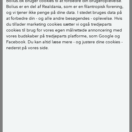
Bolius.dk bruger cookies til at forbedre din brugeroplevelse.
Duftblokke bør ikke anvendes i hverken private hjem
Bolius er en del af Realdania, som er en filantropisk forening,
og vi tjener ikke penge på dine data. I stedet bruges data på
eller på offentlige steder. Så klar er holdningen hos
at forbedre din - og alle andre besøgendes - oplevelse. Hvis
rengøringsekspert Anne Grete Rasmussen, bedre
du tillader marketing cookies sætter vi også tredjeparts
kendt som Fru Grøn. Læs her hvorfor, og hvordan
cookies til brug for vores egen målrettede annoncering med
Fru Grøn mener, dårlig lugt på badeværelset skal
vores budskaber på tredjeparts platforme, som Google og
Facebook. Du kan altid læse mere - og justere dine cookies -
håndteres.
nederst på vores side.
LÆS OGSÅ:
Drop rengøring med madvarer
Gør wc-duftblokke dit toilet rent?
Duftblokke kan ifølge Fru Grøn ikke erstatte
rengøring af toilettet. Dårlige lugte i badeværelset
skal fjernes ved udluftning efter toiletbesøg og ved
rengøring - det er nemlig bakterier, der skaber den
dårlige lugt.