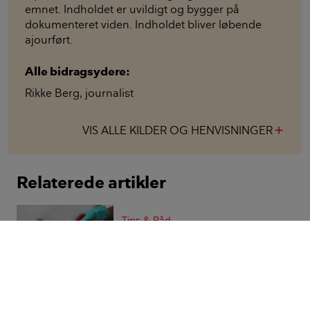
emnet. Indholdet er uvildigt og bygger på
dokumenteret viden. Indholdet bliver løbende
ajourført.
Alle bidragsydere:
Rikke Berg
,
journalist
VIS ALLE KILDER OG HENVISNINGER
add
Relaterede artikler
Tips & Råd
Derfor bør du droppe klor og
spraymidler til rengøring i
boligen
Indsigt
Derfor laver vi ikke ’stort’ på