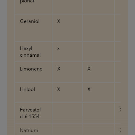
pionat
Geraniol
X
Hexyl
x
cinnamal
Limonene
X
X
Linlool
X
X
Farvestof
X
cl 6 1554
Natrium
X