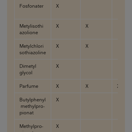
Fosfonater
X
Metylisothi
X
X
azolione
Metylchlori
X
X
sothiazoline
Dimetyl
X
glycol
Parfume
X
X
X
Butylphenyl
X
methylpro-
pionat
Methylpro-
X