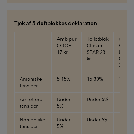
Tjek af 5 duftblokkes deklaration
Ambipur
Toiletblok
x-tra
COOP,
Closan
WC-
17 kr.
SPAR 23
blok
kr.
COOP
2 stk.
Anioniske
5-15%
15-30%
15-
tensider
30%
Amfotære
Under
Under 5%
tensider
5%
Nonioniske
Under
Under 5%
tensider
5%