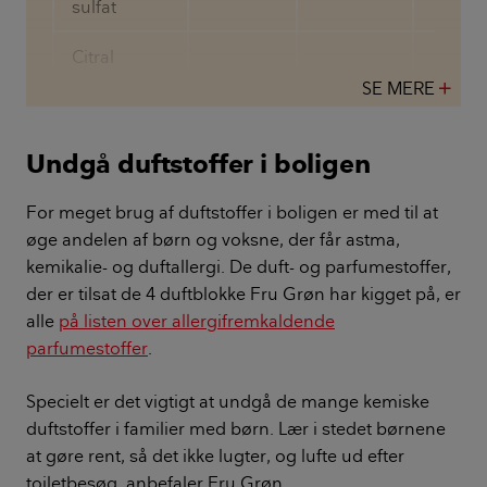
sulfat
Citral
SE MERE
add
Citronellol
Undgå duftstoffer i boligen
Hydroxy-
citronellal
For meget brug af duftstoffer i boligen er med til at
øge andelen af børn og voksne, der får astma,
Kilde: Anne Grethe Rasmussen,
kemikalie- og duftallergi. De duft- og parfumestoffer,
www.husarbejde.dk
der er tilsat de 4 duftblokke Fru Grøn har kigget på, er
alle
på listen over allergifremkaldende
parfumestoffer
.
Specielt er det vigtigt at undgå de mange kemiske
duftstoffer i familier med børn. Lær i stedet børnene
at gøre rent, så det ikke lugter, og lufte ud efter
toiletbesøg, anbefaler Fru Grøn.