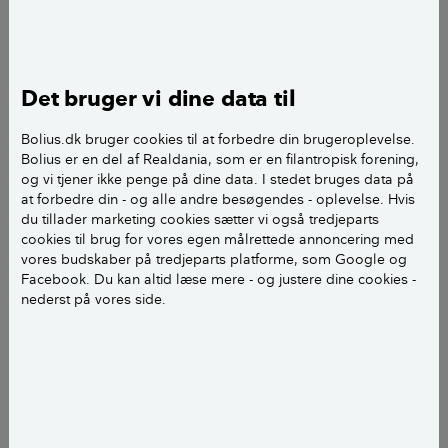
Klik for større billeder og swipe for flere billeder
Det bruger vi dine data til
Bolius.dk bruger cookies til at forbedre din brugeroplevelse.
Bolius er en del af Realdania, som er en filantropisk forening,
og vi tjener ikke penge på dine data. I stedet bruges data på
10 gode planter til det fugtige bed
at forbedre din - og alle andre besøgendes - oplevelse. Hvis
du tillader marketing cookies sætter vi også tredjeparts
cookies til brug for vores egen målrettede annoncering med
vores budskaber på tredjeparts platforme, som Google og
Facebook. Du kan altid læse mere - og justere dine cookies -
nederst på vores side.