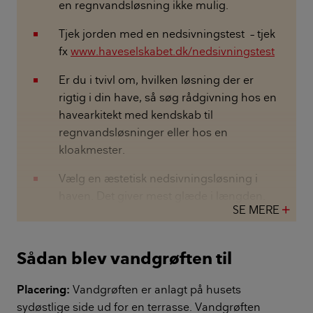
en regnvandsløsning ikke mulig.
Tjek jorden med en nedsivnings­test – tjek
fx
www.haveselskabet.dk/nedsivningstest
Er du i tvivl om, hvilken løsning der er
rigtig i din have, så søg rådgivning hos en
havearkitekt med kendskab til
regnvandsløsninger eller hos en
kloakmester.
Vælg en æstetisk nedsivningsløsning i
haven. Det giver mest glæde i længden.
SE MERE
add
Sådan blev vandgrøften til
Placering:
Vandgrøften er anlagt på husets
sydøstlige side ud for en terrasse. Vandgrøften