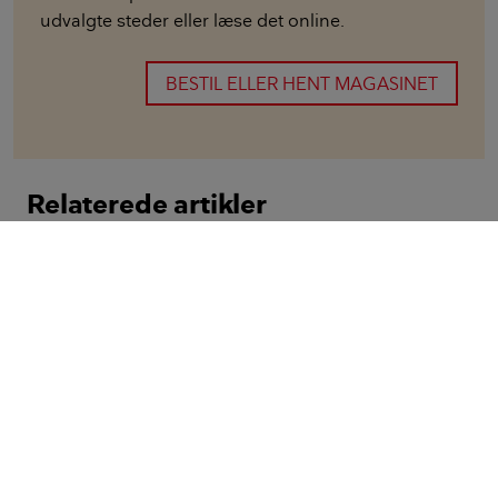
udvalgte steder eller læse det online.
BESTIL ELLER HENT MAGASINET
Relaterede artikler
Tips & Råd
Sådan anlægger du et regnbed
i haven
Fakta
Fliser og belægninger som
nedsætter risikoen for
oversvømmelse
Havereportage