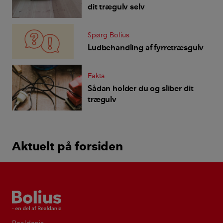
dit trægulv selv
Spørg Bolius
Ludbehandling af fyrretræsgulv
Fakta
Sådan holder du og sliber dit
trægulv
Aktuelt på forsiden
Bolius