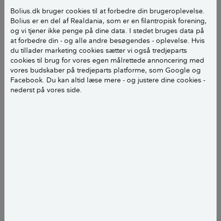
I skriver, at der ved gulvafslipning bør være mindst 4
Bolius.dk bruger cookies til at forbedre din brugeroplevelse.
mm ned til fer'en, hvis gulvetet skal kunne bære.
Bolius er en del af Realdania, som er en filantropisk forening,
Men I skriver ikke hvor meget der skal være ved en
og vi tjener ikke penge på dine data. I stedet bruges data på
afHØVLING. Hvor meget skal der så være?
at forbedre din - og alle andre besøgendes - oplevelse. Hvis
du tillader marketing cookies sætter vi også tredjeparts
eller: Hvor meget må der tages af i forhold til fer'en?
cookies til brug for vores egen målrettede annoncering med
Gulvet er 110 år gammel fyrretræsgulv, planker på 11
vores budskaber på tredjeparts platforme, som Google og
cm. i bredden.
Facebook. Du kan altid læse mere - og justere dine cookies -
nederst på vores side.
Venlig hilsen Michael B
Hej Michael
Der er ikke så meget forskel på om du sliber og
høvler dit trægulv, da du i begge tilfælde fjerner
noget materiale. Den eneste forskel er at du hurtigere