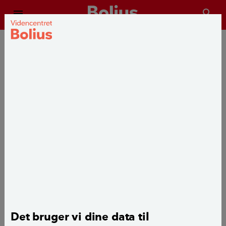
menu
sea
SPØRG BOLIUS
Gulvafhøvling eller
gulvafslibning hvad er
forskellen?
Publiceret
d. 5. oktober 2020
Hej Bolius
Det bruger vi dine data til