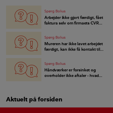
Spørg Bolius
Arbejder ikke gjort færdigt, fået
faktura selv om firmaets CVR
nummer er ophørt - vi har
mundtlig aftale, skal vi betale?
Spørg Bolius
Mureren har ikke lavet arbejdet
færdigt, kan ikke få kontakt til
ham - kan jeg bede en anden
færdiggøre arbejdet?
Spørg Bolius
Håndværker er forsinket og
overholder ikke aftaler - hvad
kan jeg gøre?
Aktuelt på forsiden