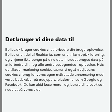
Hej Bolius,
Vi har haft en murer til at lave vores kælder. d. 31
december modtager vi den færdige regning hvor han
skriver at han lukker sit firmaet og derfor ikke kan
Det bruger vi dine data til
færdiggøre tilbuddet)
Bolius.dk bruger cookies til at forbedre din brugeroplevelse.
Vi skriver til ham at vi ikke vil betale regningen før at
Bolius er en del af Realdania, som er en filantropisk forening,
manglerne er udbedret (han har ikke lavet det
og vi tjener ikke penge på dine data. I stedet bruges data på
færdigt) .
at forbedre din - og alle andre besøgendes - oplevelse. Hvis
du tillader marketing cookies sætter vi også tredjeparts
cookies til brug for vores egen målrettede annoncering med
Han truer os med at han ikke kommer og laver det
vores budskaber på tredjeparts platforme, som Google og
færdigt før han får sine penge og at der løber renter
Facebook. Du kan altid læse mere - og justere dine cookies -
på som der står i tilbuddet.
nederst på vores side.
Vi ringer derfor og laver en aftale om, at vi betaler
regningen og at han kommer inden ugen er omme. (