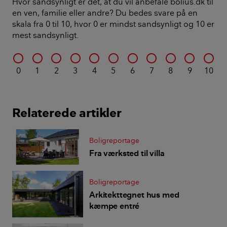
Hvor sandsynligt er det, at du vil anbefale bolius.dk til
en ven, familie eller andre? Du bedes svare på en
skala fra 0 til 10, hvor 0 er mindst sandsynligt og 10 er
mest sandsynligt.
0
1
2
3
4
5
6
7
8
9
10
Relaterede artikler
Boligreportage
Fra værksted til villa
Boligreportage
Arkitekttegnet hus med
kæmpe entré