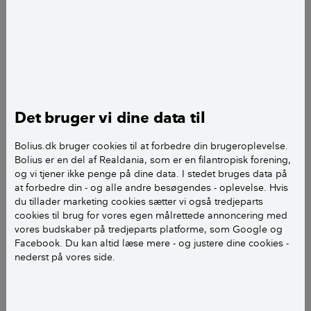
Hele rækkehuset er designet og møbleret, så det er nemt for
Det bruger vi dine data til
Malene at komme rundt.
For selvom Malenes hus passer til, at hun lever med
Bolius.dk bruger cookies til at forbedre din brugeroplevelse.
Bolius er en del af Realdania, som er en filantropisk forening,
sklerose og bruger en manuel kørestol, er der intet,
og vi tjener ikke penge på dine data. I stedet bruges data på
der siger ”institution”, når man træder ind i hendes
at forbedre din - og alle andre besøgendes - oplevelse. Hvis
rækkehus i Værløse. Der er kunst og rejsebilleder på
du tillader marketing cookies sætter vi også tredjeparts
væggene, spændende bøger i reolerne og et køkken,
cookies til brug for vores egen målrettede annoncering med
vores budskaber på tredjeparts platforme, som Google og
som man har lyst til at lave mad i.
Facebook. Du kan altid læse mere - og justere dine cookies -
nederst på vores side.
– På hospitalet fungerede alting, og det var nemt at
komme rundt, men det er ikke nok til at gøre et hjem
til et hjem. Der skal også være hyggeligt og rart at