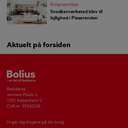
Boligreportage
Snedkerværksted blev til
lejlighed i Pisserenden
Aktuelt på forsiden
Bolius
Realdania
Jarmers Plads 2,
1551 København V
CVR-nr. 55542228
Vi gør dig klogere på din bolig