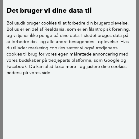
Det bruger vi dine data til
Uddannet maler på Kunst­akademiet i
København.
Bolius.dk bruger cookies til at forbedre din brugeroplevelse.
Bolius er en del af Realdania, som er en filantropisk forening,
Det var som skribent og digter, at Drachmann
og vi tjener ikke penge på dine data. I stedet bruges data på
at forbedre din - og alle andre besøgendes - oplevelse. Hvis
blev kendt. Gennembruddet kom med
du tillader marketing cookies sætter vi også tredjeparts
digtsamlingen ”Digte” fra 1872, som han
cookies til brug for vores egen målrettede annoncering med
tilegnede vennen Georg Brandes. Mest kendt
vores budskaber på tredjeparts platforme, som Google og
er han i dag for teksten til midsommervisen ”Vi
Facebook. Du kan altid læse mere - og justere dine cookies -
nederst på vores side.
elsker vort land”.
Drachmann fik et livsvarigt legat fra
finansloven og blev slået til ridder af
Dannebrog i 1877.
Drachmann fik seks børn med tre forskellige
kvinder og var gift flere gange. Hans sidste
ægteskab var med Sophie Lasson, der var 27 år