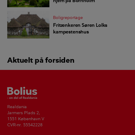
hjem på Bornholm
Boligreportage
Fritænkeren Søren Lolks
kampestenshus
Aktuelt på forsiden
Bolius
Realdania
Jarmers Plads 2,
1551 København V
CVR-nr. 55542228