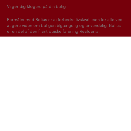
Vi gør dig klogere på din bolig
Formålet med Bolius er at forbedre livskvaliteten for alle ved
at gøre viden om boligen tilgængelig og anvendelig. Bolius
er en del af den filantropiske forening Realdania.
Realdania
Kontakt
Presse
Nyhedsbreve
Magasinet Bolius
Privatlivspolitik
Ret cookie-indstillinger
© Copyright Bolius - en del af Realdania. Indholdet må ikke