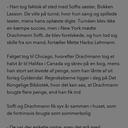
– Han tog faktisk af sted med Soffis søster, Bokken
Lasson. De ville på turné, hvor hun sang og spillede
teater, mens hans oplæste digte. Turnéen blev ikke
en kæmpe succes, men i New York mødte
Drachmann Soffi, de blev forelskede, og hun lod sig
skille fra sin mand, fortæller Mette Harbo Lehmann.
Følget tog til Chicago, hvorefter Drach­mann tog et
halvt år til Halifax i Canada og skrev på en bog, mens
han stort set levede af penge, som han lånte af sit
forlag Gyldendal. Regnskaberne ligger i dag på Det
Kongelige Bibliotek, hvor det kan ses, at Drachmann
brugte flere penge, end han fik ind.
Soffi og Drachmann fik syv år sammen i huset, som
de fortrinsvis brugte som sommerbolig.
– De var der enkelte vintre, men det må med