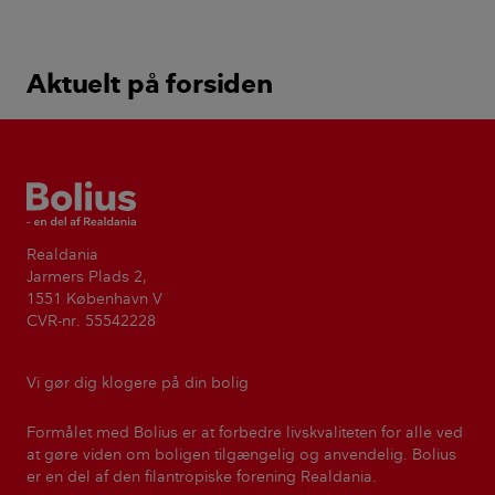
Heidi Lundsgaard
,
fotograf
VIS ALLE KILDER OG HENVISNINGER
add
Denne artikel er fra magasinet
Bolius
Otte gange om året udkommer vores
magasin med viden og inspiration om bolig og
have. Magasinet er gratis, og kan leveres til din
adresse, hvis du er medlem af Realdania eller hvis
du betaler portoen. Alternativt kan du hente det
udvalgte steder eller læse det online.
BESTIL ELLER HENT MAGASINET