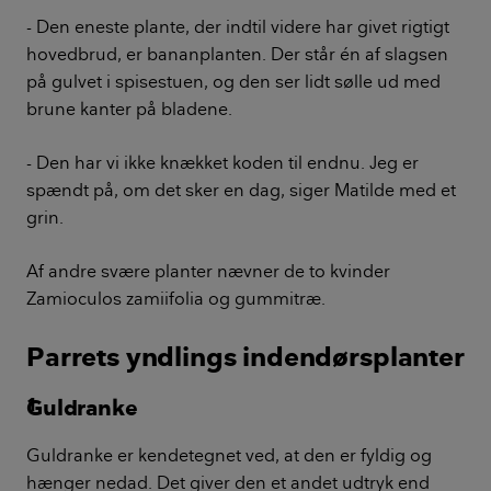
med at pudse blade gør veninderne helt bogstaveligt.
For matte, støvede blade har så godt af en omgang
med en pudseklud vredet op i en ganske almindelig
øl.
- Jeg har fået rådet af min mormor, som er ferm til at
passe grønne planter, fortæller Natascha. Det er også
mormor, der er kommet med rådet om at lægge en
skive appelsin ned i potterne hos de planter, der
døjer med små fluer. Det hjælper, er venindernes
erfaring.
Bananplante er en svær plante
- Den eneste plante, der indtil videre har givet rigtigt
hovedbrud, er bananplanten. Der står én af slagsen
på gulvet i spisestuen, og den ser lidt sølle ud med
brune kanter på bladene.