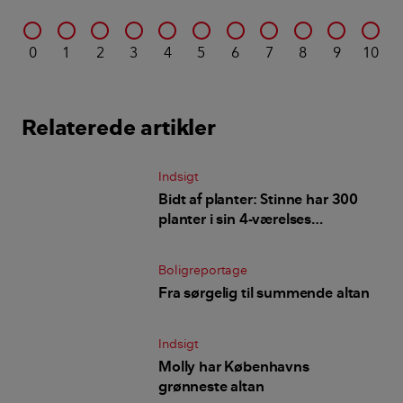
Mute
Hør alle afsnit samt få de nyeste via Apple Podcasts
eller TuneIn.
ALLE AFSNIT
Kilder, henvisninger og metode
Indsigt: Bliv klogere på et vigtigt og relevant emne
for dig og din bolig. Indsigten kan være
personbåret, dybdegående eller
perspektiverende, og bygger på uvildighed samt
dokumenteret viden. Indholdet bliver løbende
ajourført.
Alle bidragsydere:
Marlene Grøftehauge
,
journalist