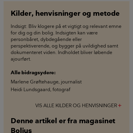
gives hver tredje uge om vinteren og hver uge om
sommeren. En hættefuld flydende gødning blandet i
en liter vand rækker fint.
Yuccapalme
Yuccapalmen er stor, grøn og fyldig. Hos Matilde og
Natascha reagerede den på en flytning ved at smide
alle bladene. Men den er kommet flot igen. Den er
taknemlig i forhold til lys og kan sagtens trives i et
mørkt hjørne.
Pasning og pleje: Den skal ikke vandes så ofte, men
det afhænger af lys og varmeforhold i stuen. Mærk
efter med en finger. Føles jorden tør og let, skal du
vande. Og får planten brune blade, skal du flytte den.