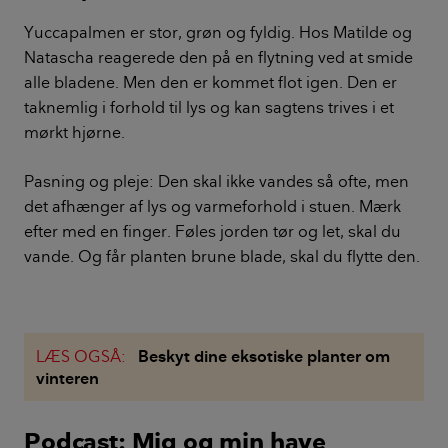
Kaktusser er et vidt begreb, da de kommer i mange
forskellige udgaver. Matilde og Natascha har 13 arter.
Kaktusserne er skulpturelle i formerne, hvilket gør
dem til små kunstværker. De udvikler sig
langsommere end planter med blade.
Pasning og pleje: De elsker sol og trives derfor godt i
syd- og vestvendte vindueskarme. Spar på vandet til