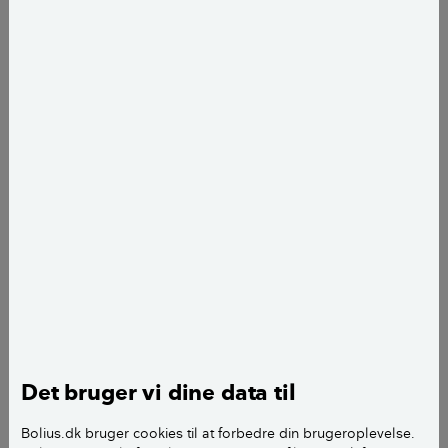
pludselig stod dér og bød sig til – til bare 350 kroner –
var de nødt til at slå til på stedet.
Problemet var bare, at de var kørende i en lille Ford
Ka, hvor det nok blev problematisk at få træet ind.
- Vi ville bare have planten med. Så vi maste nok lidt
rigeligt for at få den placeret. Og så knækkede
toppen af. Vi var helt ulykkelige, fortæller 24-årige
Matilde Christensen og ler. Veninden Natascha
Wammen på 26 år griner også ved mindet om,
hvordan lykkekastanjens færd nær var endt galt. Men
den klarede sig fint, og i dag står den rank i stuen
med en enorm grøn top og sin flotte, flettede
stamme.
Det bruger vi dine data til
LÆS OGSÅ:
5 nemme planter til dit badeværelse
Bolius.dk bruger cookies til at forbedre din brugeroplevelse.