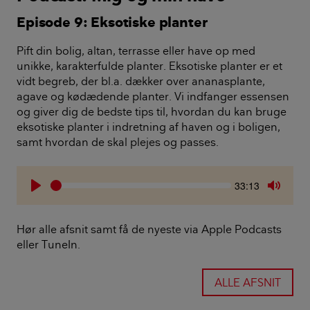
kaktusserne især om vinteren, hvor de går i dvale.
Monstera Variegata
Monstera fås i mange varianter, men denne her
udgave har hvide aftegninger på bladene, og det gør
den sjælden. Den er fantastisk med mange
forskellige former og størrelser på bladene.
Bladene er meget skrøbelige, fordi den mangler
noget af det beskyttende pigment, som grønne
planter har meget af.
Pasning og pleje: Monstera Variegata tåler ikke
direkte sollys.
Den skal vandes to gange om ugen om sommeren,
og en gang om ugen om vinteren. Gødning skal