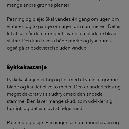
- Den har vi ikke knækket koden til endnu. Jeg er
spændt på, om det sker en dag, siger Matilde med et
grin.
Af andre svære planter nævner de to kvinder
Zamioculos zamiifolia og gummitræ.
Parrets yndlings indendørsplanter
Guldranke