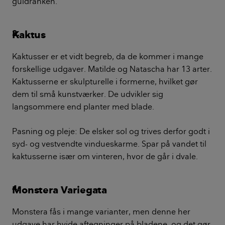
Guldranke er kendetegnet ved, at den er fyldig og
hænger nedad. Det giver den et andet udtryk end
mange andre grønne planter.
Pasning og pleje: Skal vandes én gang om ugen om
vinteren og to gange om ugen om sommeren. Det er
let at se, når den trænger til vand, da bladene bliver
slatne. Den kan trives i både mørke og lyse rum –
også på et badeværelse uden vindue.
Lykkekastanje
Lykkekastanjen er høj og flot med et væld af grønne
blade og kan let blive to meter. Den er anderledes og