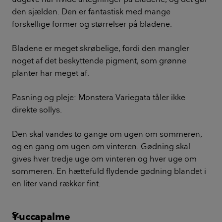
meget dekorativ i sit udtryk med den snoede
stamme. Den laver mange skud, som udvikler sig
hurtigt, og det er sjovt at følge med i.
Pasning og pleje: Pasningen er som monsteraen og
guldranken.
Kaktus