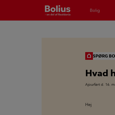
Bolig
SPØRG BO
Hvad h
Ajourført
d. 16. m
Hej