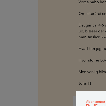
Vores nabo har 
Om efteråret sm
Det går ca. 4-6 
ud, blæser der
man ønsker ikke
Hvad kan jeg g
Hvor stor er bø
Med venlig hils
John H