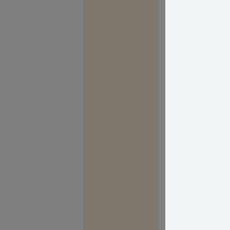
Du må tro mig, n
dokumenteret, a
markant forringe
Jeg vil derfor 
som kan afklare
villig til at gå
også, at man ved
nabo).
LÆS OGSÅ: Må 
Med venlig hils