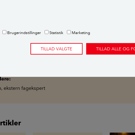
Brugerindstillinger
Statistik
Marketing
envisninger og metode
TILLAD VALGTE
TILLAD ALLE OG 
ette er et brevkassesvar fra Videncentret Bolius’ gratis brev
spørgsmål om deres bolig. Emnet undersøges og besvares af en
 ekspertise på netop det emne.
Spørg Bolius her.
dere:
p
,
ekstern fagekspert
rtikler