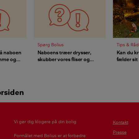
Spørg Bolius
Tips & Råd
må naboen
Naboens træer drysser,
Kan du k
amme og
skubber vores fliser og
fælder si
æ og må
giver mos på vores tag –
kadige
hvad kan vi gøre?
?
orsiden
Vi gør dig klogere på din bolig
Kontakt
Presse
Formålet med Bolius er at forbedre