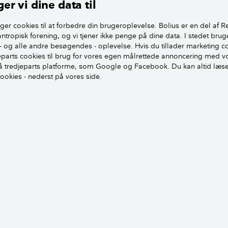
er vi dine data til
sig selv er en overskridelse af den naboretlige tålegrænse, 
e pålagt at fjerne den del af beplantningen, som overskrider 
ger cookies til at forbedre din brugeroplevelse. Bolius er en del af R
antropisk forening, og vi tjener ikke penge på dine data. I stedet brug
er grene ikke overskrider skellinien, består ulemperne normalt
- og alle andre besøgendes - oplevelse. Hvis du tillader marketing c
 eller nedfald af blade – og i dette tilfælde grannåle. I disse 
jeparts cookies til brug for vores egen målrettede annoncering med v
 tredjeparts platforme, som Google og Facebook. Du kan altid læs
gså disse ulemper overstiger den naboretlige tålegrænse.
cookies - nederst på vores side.
en helt konkret vurdering, hvor der lægges stor vægt på omg
 retspraksis skal der ganske betydelige skyggevirkninger til, 
fældning eller reduktion af højden. Min erfaring siger mig 
ormalt må finde sig i nedfald af grannåle, og at denne ulem
n fældning af træet.
in afsluttende bemærkning vil jeg på det kraftigste anbefale, at
. At selvtægt i strid med lovgivningen er et argument i sig 
ing er, at en sådan tilgang vil pådrage naboskabet perman
omt være begyndelsen på en direkte nabokrig.