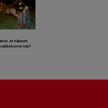
ræve, at naboen
t vakkelvorne træ?