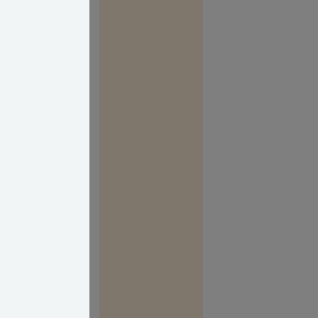
 Det er tillige
gsomme og
t mediator),
ette tilgang er
ig desværre
 at genere sin