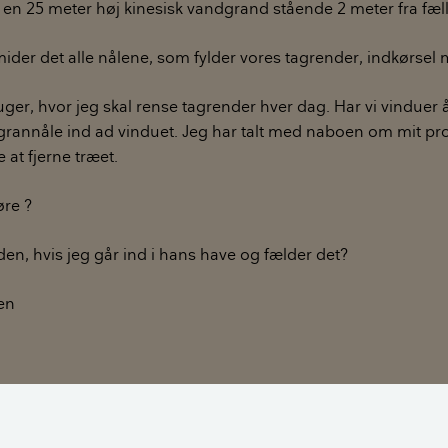
en 25 meter høj kinesisk vandgrand stående 2 meter fra fæll
ider det alle nålene, som fylder vores tagrender, indkørsel 
uger, hvor jeg skal rense tagrender hver dag. Har vi vinduer å
 grannåle ind ad vinduet. Jeg har talt med naboen om mit p
 at fjerne træet.
øre ?
den, hvis jeg går ind i hans have og fælder det?
en