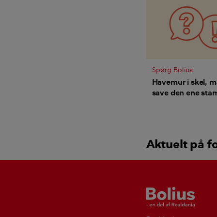
Spørg Bolius
Havemur i skel, 
save den ene st
grene af vores tr
fundamentet bes
vores træs rødder
Aktuelt på f
Bolius