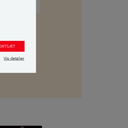
FORTSÆT
kasse. Her kan
 uvildig
Vis detaljer