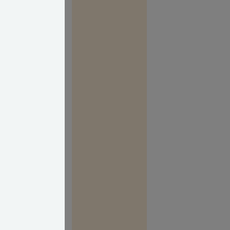
er desværre også
nsloven, hvorfor
opnås enighed
 civilt
et, man normalt
nden for dette
et. Det
 anlæg og
r der sker
an der være tale
is tale om, at