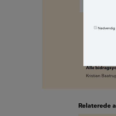
Nødvendig
Kilder, h
Spørg Bolius: D
alle stille et 
fagekspert med
Alle bidragsy
Kristian Baatru
Relaterede a