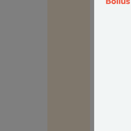
Kære John H.
Fritstående træ
i en reel konfli
det ikke er mul
med naboen, er
søgsmål.
Forholdet melle
omtaler som nab
område vurdere
bærende naboret
beplantning ind
permanent overs
om hævdsråden,
Hvis stammen ell