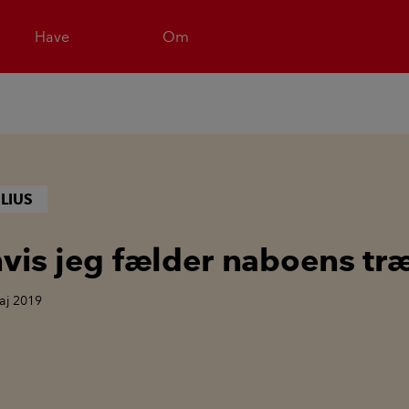
Have
Om
LIUS
vis jeg fælder naboens tr
aj 2019