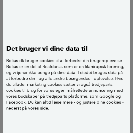
Vi har købt et hus fra 1939 sidste år, I et af
kælderummene var der et gulvtæppe jeg har fjernet.
Da jeg fjernede tæppet fulgte noget af det øverste lag
af gulvet med, så der nu er nogle huller i gulvet. Som
jeg kan se det har man på et tidspunkt spartlet gulvet
og malet det. D
a noget af det øverste lag sad løst har jeg banket det
Det bruger vi dine data til
væk med en mejlsel. Min plan var at reparere hullet
Bolius.dk bruger cookies til at forbedre din brugeroplevelse.
igen og så male, men jeg har besluttet mig for at jeg
Bolius er en del af Realdania, som er en filantropisk forening,
banker det øverste lag af hele gulvet og så lægger et
og vi tjener ikke penge på dine data. I stedet bruges data på
lag af selvnivellerende beton, som jeg så vil male
at forbedre din - og alle andre besøgendes - oplevelse. Hvis
med epoxymaling.
du tillader marketing cookies sætter vi også tredjeparts
cookies til brug for vores egen målrettede annoncering med
vores budskaber på tredjeparts platforme, som Google og
Her kommer min tvivl så vidt jeg kan se på nettet (bla.
Facebook. Du kan altid læse mere - og justere dine cookies -
hos jer) så skal kældervægge kunne ånde så man
nederst på vores side.
undgår at eventuelt fugt trænger længere op, men
det virker ikke så klart om det samme gælder selve
gulvet her skriver nogle at det kan være positivt at