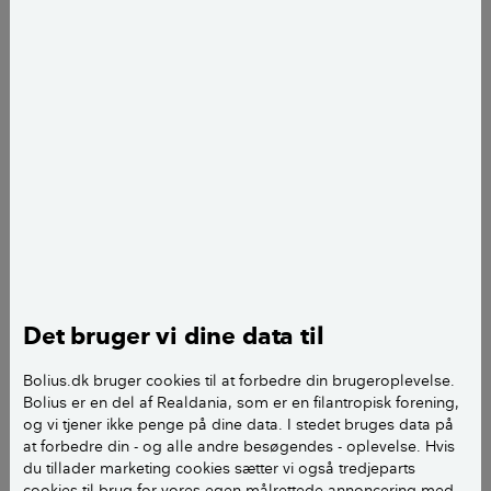
Vi er ved at få etableret "egen udgang til baggård" i
vores lejlighed. Jeg er pga. sclerose/føleforstyrrelser
uhyre følsom for træk og vil høre, hvordan vi bedst
sikrer os, at der bliver gjort det absolut bedste for at
minimere træk/kuldebroer? Findes der særligt
omhyggelige tiltag ift. isolering/minimering af
kuldebroer, som vi kan bede tømreren om at udføre?
Døren på det vedhæftede foto er en fejlbestilling og
kun midlertidigt isat. Hvilket giver os tid til (at mærke
kulden) og måske få foretaget forbedringer ift.
isolering/kuldebroer?
Det bruger vi dine data til
Bh Morten
Bolius.dk bruger cookies til at forbedre din brugeroplevelse.
Bolius er en del af Realdania, som er en filantropisk forening,
og vi tjener ikke penge på dine data. I stedet bruges data på
at forbedre din - og alle andre besøgendes - oplevelse. Hvis
du tillader marketing cookies sætter vi også tredjeparts
cookies til brug for vores egen målrettede annoncering med