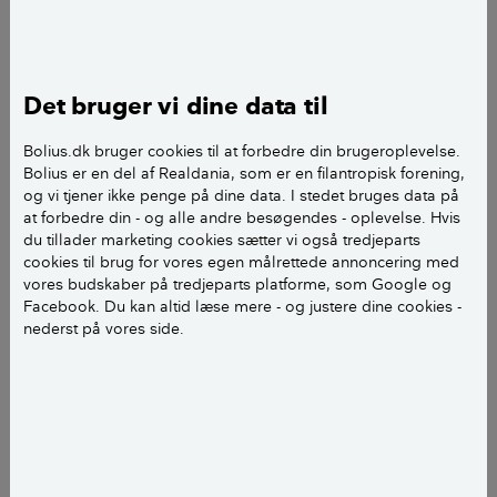
stænglen tørret helt ind og knækker. Hvorfor gør de
det?
Det bruger vi dine data til
Bolius.dk bruger cookies til at forbedre din brugeroplevelse.
Bolius er en del af Realdania, som er en filantropisk forening,
og vi tjener ikke penge på dine data. I stedet bruges data på
at forbedre din - og alle andre besøgendes - oplevelse. Hvis
du tillader marketing cookies sætter vi også tredjeparts
cookies til brug for vores egen målrettede annoncering med
vores budskaber på tredjeparts platforme, som Google og
Facebook. Du kan altid læse mere - og justere dine cookies -
nederst på vores side.