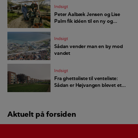
Indsigt
Peter Aalbæk Jensen og Lise
Palm fik idéen til en ny og
anderledes by
Indsigt
Sådan vender man en by mod
vandet
Indsigt
Fra ghettoliste til venteliste:
Sådan er Højvangen blevet et
bedre sted at bo
Aktuelt på forsiden