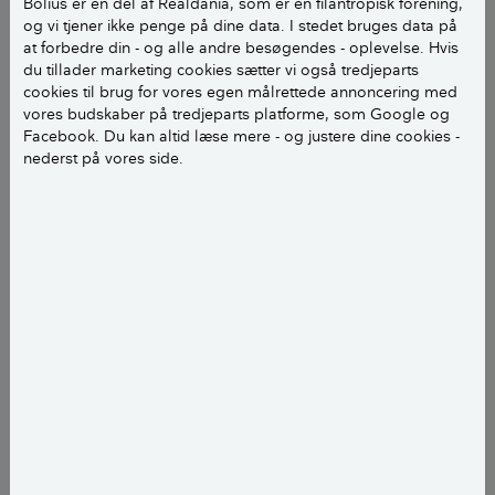
Bolius er en del af Realdania, som er en filantropisk forening,
den kommende bydel, Herfølge Bjergby, et stenkast derfra. Parret
og vi tjener ikke penge på dine data. I stedet bruges data på
er dog ved at gøre plads til deres yngste datter, Hedvig, så tre
at forbedre din - og alle andre besøgendes - oplevelse. Hvis
generationer bliver samlet under ét tag.
du tillader marketing cookies sætter vi også tredjeparts
Da ægteparret Peter Aalbæk Jensen og Lise Palm
cookies til brug for vores egen målrettede annoncering med
vores budskaber på tredjeparts platforme, som Google og
bankede på hos Køge Byråd i 2017 med en idé om at
Facebook. Du kan altid læse mere - og justere dine cookies -
skabe en ny bydel ved Herfølge, var der ikke mange,
nederst på vores side.
der forestillede sig, at der fem år senere ville eksistere
en helt ny helhedsplan for området.
Men parret overbeviste først byrådet og senere
daværende erhvervsminister Brian Mikkelsen (K) om,
at der skulle ske noget særligt med Herfølge Syd.
Det er alt sammen nu ganske vist. Helhedsplanen for
den nye bydel, som er døbt Herfølge Bjergby, blev
vedtaget i byrådet denne vinter.
LÆS OGSÅ:
Peter Aalbæk Jensen og Lise Palm
fik idéen til en ny og anderledes by