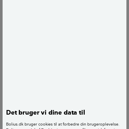
Pernille Marott
journalist
add
Per Morten Abrahamsen
fotograf
add
Det bruger vi dine data til
Den tidligere teglværksdirektørbolig, som Peter Aalbæk og Lise
Bolius.dk bruger cookies til at forbedre din brugeroplevelse.
Palm bor i, er noget større end de boliger, der kommer til at præge